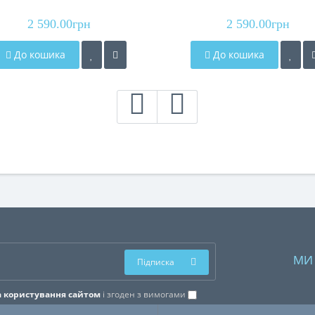
2 590.00грн
2 590.00грн
До кошика
До кошика
МИ
Підписка
 користування сайтом
і згоден з вимогами