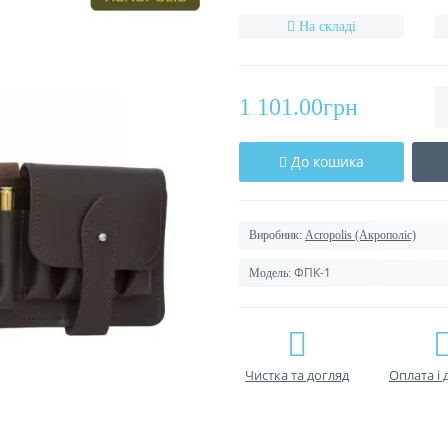
На складі
1 101.00грн
До кошика
Виробник:
Acropolis (Акрополіс)
ФПК-1
Модель:
Чистка та догляд
Оплата і 