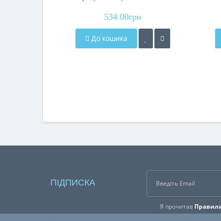
534.00грн
До кошика
ПІДПИСКА
Я прочитав
Правила