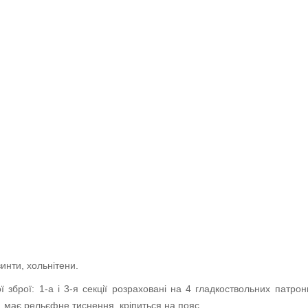
инти, хольнітени.
зброї: 1-а і 3-я секції розраховані на 4 гладкоствольних патрони
и, має рельєфне тиснення, кріпиться на пояс.