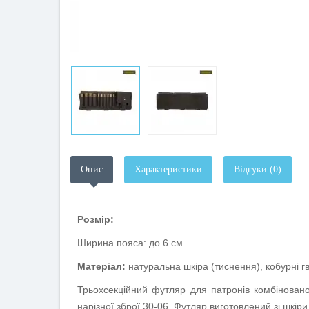
Опис
Характеристики
Відгуки (0)
Розмір:
Ширина пояса: до 6 см.
Матеріал:
натуральна шкіра (тиснення), кобурні гв
Трьохсекційний футляр для патронів комбінованої 
нарізної зброї 30-06. Футляр виготовлений зі шкір