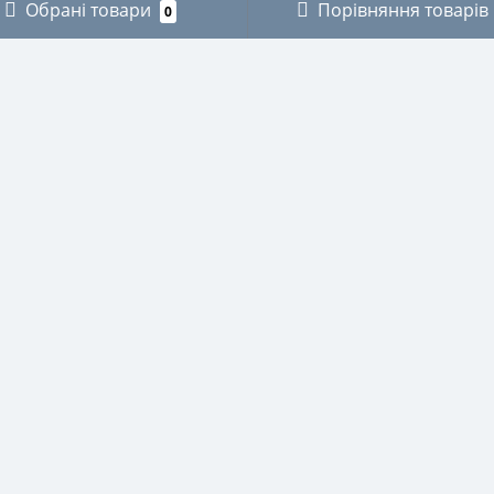
Обрані товари
Порівняння товарів
0
ОРІЇ
ОСОБИСТИЙ КАБІНЕТ
КИ
Особистий кабінет
ЗИКАНТІВ
Історія замовлень
ХНІКИ
Мої закладки
І
Розсилка новин
ВСТВО
СТВО
НИЧЕ
И ДЛЯ ОКУЛЯРІВ