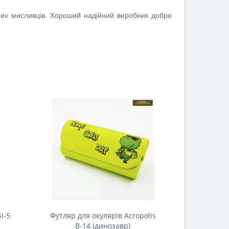
них мисливців. Хороший надійний виробник добре
І-5
Футляр для окулярів Acropolis
Футляр дл
В-14 (динозавр)
В-