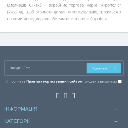
мисливців СТ-1хб - виробник торгова марка "Акрополіс"
(Україна). Щоб отримати детальну консультацію, зв'яжіться з
нашими менеджерами або замовте зворотній дзвінок.
Підписка
Я прочитав
Правила користування сайтом
і згоден з вимогами
ІНФОРМАЦІЯ
КАТЕГОРІЇ