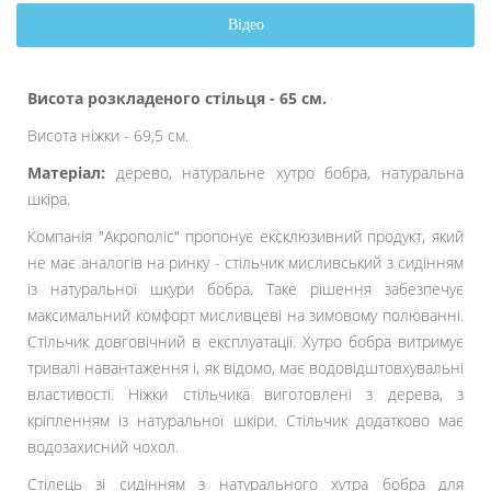
Відео
Висота розкладеного стільця - 65 см.
Висота ніжки - 69,5 см.
Матеріал:
дерево, натуральне хутро бобра, натуральна
шкіра.
Компанія "Акрополіс" пропонує ексклюзивний продукт, який
не має аналогів на ринку - стільчик мисливський з сидінням
із натуральної шкури бобра. Таке рішення забезпечує
максимальний комфорт мисливцеві на зимовому полюванні.
Стільчик довговічний в експлуатації. Хутро бобра витримує
тривалі навантаження і, як відомо, має водовідштовхувальні
властивості. Ніжки стільчика виготовлені з дерева, з
кріпленням із натуральної шкіри. Стільчик додатково має
водозахисний чохол.
Стілець зі сидінням з натурального хутра бобра для