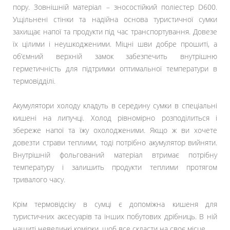
пору. Зовнішній матеріал – зносостійкий поліестер D600.
Ущільнені стінки та надійна основа туристичної сумки
захищає напої та продукти під час транспортування. Довезе
їх цілими і неушкодженими. Міцні шви добре прошиті, а
об’ємний верхній замок забезпечить внутрішню
герметичність для підтримки оптимальної температури в
термовідділі.
Акумулятори холоду кладуть в середину сумки в спеціальні
кишені на липучці. Холод рівномірно розподілиться і
збереже напої та їжу охолодженими. Якщо ж ви хочете
довезти страви теплими, тоді потрібно акумулятор вийняти.
Внутрішній фольгований матеріал втримає потрібну
температуру і залишить продукти теплими протягом
тривалого часу.
Крім термовідсіку в сумці є допоміжна кишеня для
туристичних аксесуарів та інших побутових дрібниць. В ній
нашиті невеличкі комірки, щоб все скласти на своє місце.