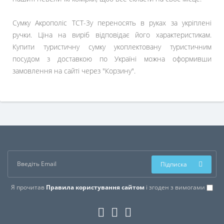
Сумку Акрополіс ТСТ-3у переносять в руках за укріплені
ручки. Ціна на виріб відповідає його характеристикам.
Купити туристичну сумку укоплектовану туристичним
посудом з доставкою по Україні можна оформивши
замовлення на сайті через "Корзину".
Підписка
Я прочитав
Правила користування сайтом
і згоден з вимогами