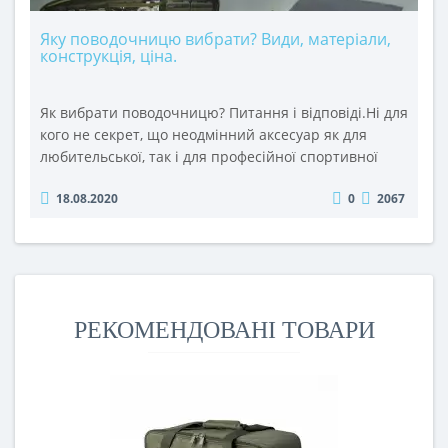
Яку поводочницю вибрати? Види, матеріали,
конструкція, ціна.
Як вибрати поводочницю? Питання і відповіді.Ні для
кого не секрет, що неодмінний аксесуар як для
любительської, так і для професійної спортивної
фідерної, коропової та поплавкової рибалки є
18.08.2020
0
2067
поводочниця. Якщо Ви хочете купити поводочницю,
раціонально потративши зароблені кошти, було б
добре знати відповіді на наступні запитання.1.
Якого розміру поводочницю краще вибрати і взяти
з ..
РЕКОМЕНДОВАНІ ТОВАРИ