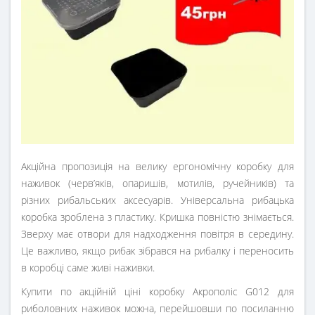
Акційна пропозиція на велику ергономічну коробку для
наживок (черв’яків, опаришів, мотилів, ручейників) та
різних рибальських аксесуарів. Універсальна рибацька
коробка зроблена з пластику. Кришка повністю знімається.
Зверху має отвори для надходження повітря в середину.
Це важливо, якщо рибак зібрався на рибалку і переносить
в коробці саме живі наживки.
Купити по акційній ціні коробку Акрополіс G012 для
риболовних наживок можна, перейшовши по посиланню