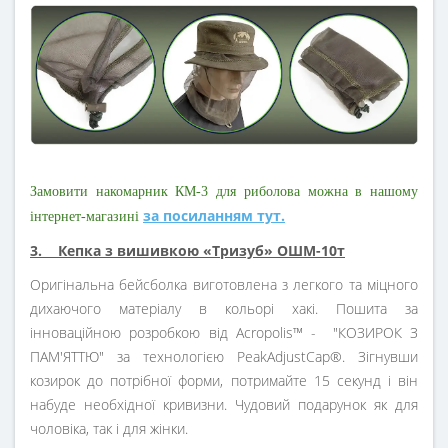
Замовити накомарник КМ-3 для риболова можна в нашому
за посиланням тут.
інтернет-магазині
3. Кепка з вишивкою «Тризуб» ОШМ-10т
Оригінальна бейсболка виготовлена з легкого та міцного
дихаючого матеріалу в кольорі хакі. Пошита за
інноваційною розробкою від Acropolis™ - "КОЗИРОК З
ПАМ'ЯТТЮ" за технологією PeakAdjustCap®. Зігнувши
козирок до потрібної форми, потримайте 15 секунд і він
набуде необхідної кривизни. Чудовий подарунок як для
чоловіка, так і для жінки.