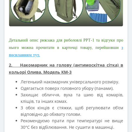
Детальний опис рюкзака для риболовлі РРТ-1 та відгуки про
нього можна прочитати в карточці товару, перейшовши
з
посиланням тут.
2. Накомарник на голову (антимоскітна сітка) в
кольорі Олива. Модель КМ-3
Легенький накомарник універсального розміру.
Одягається поверх головного убору (панами).
Захищає обличчя, вуха та шию від комарів,
кліщів, та інших комах.
З обох кінців є стяжки, щоб регулювати об’єм
відповідно до обхвату голови.
Рекомендуємо прати при температурі не вище
30°С без відбілювання. Не сушити в машинці.