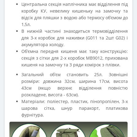
Центральна секція наплічника має відділення під
коробку КУ, невелику кишеньку на замочку та
відсік для пляшки з водою або термосу об’ємом до
1,5л.
В нижній частині знаходиться термовідділення
для 3-х коробок для наживки (G011 та 2шт G02) і
акумулятора холоду.
Об’ємна передня кишеня має таку конструкцію:
секція з сітки для 2-х коробок МВ9012, прихована
кишеня на замочку та 3 ряди комірок з плівки.
Загальний об’єм становить 25л. Зовнішні
розміри: довжина 32см, ширина 17см, висота
43см (якщо верхнє відділення повністю
розкладене, висота - 63см).
Матеріали: поліестер, пластик, пінопропілен, 3-х
шарова сітка, шнур паракорт, платикова
фурнітура.