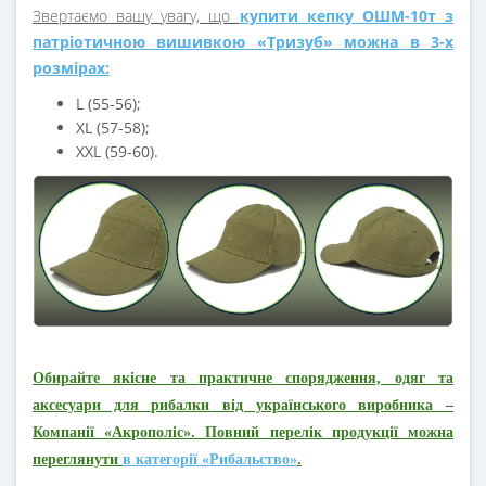
Звертаємо вашу увагу, що
купити кепку ОШМ-10т з
патріотичною вишивкою «Тризуб» можна в 3-х
розмірах:
L (55-56);
XL (57-58);
XXL (59-60).
Обирайте якісне та практичне спорядження, одяг та
аксесуари для рибалки від українського виробника –
Компанії «Акрополіс». Повний перелік продукції можна
переглянути
в категорії «Рибальство»
.