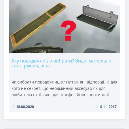
Яку поводочницю вибрати? Види, матеріали,
конструкція, ціна.
Як вибрати поводочницю? Питання і відповіді.Ні для
кого не секрет, що неодмінний аксесуар як для
любительської, так і для професійної спортивної
фідерної, коропової та поплавкової рибалки є
18.08.2020
0
2067
поводочниця. Якщо Ви хочете купити поводочницю,
раціонально потративши зароблені кошти, було б
добре знати відповіді на наступні запитання.1.
Якого розміру поводочницю краще вибрати і взяти