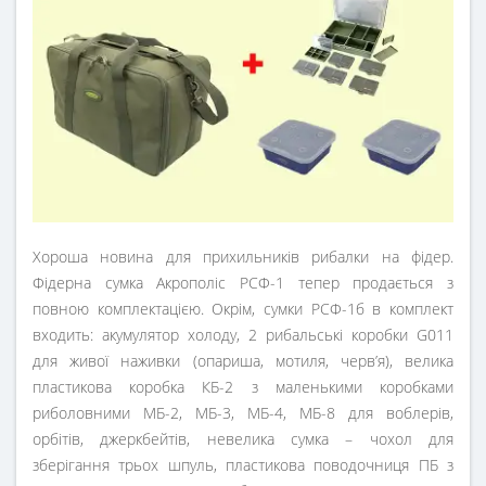
Хороша новина для прихильників рибалки на фідер.
Фідерна сумка Акрополіс РСФ-1 тепер продається з
повною комплектацією. Окрім, сумки РСФ-1б в комплект
входить: акумулятор холоду, 2 рибальські коробки G011
для живої наживки (опариша, мотиля, черв’я), велика
пластикова коробка КБ-2 з маленькими коробками
риболовними МБ-2, МБ-3, МБ-4, МБ-8 для воблерів,
орбітів, джеркбейтів, невелика сумка – чохол для
зберігання трьох шпуль, пластикова поводочниця ПБ з