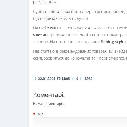
регулюється.
Сумка пошита з надійного, перевіреного роками, п
що подовжує термін її служби.
На вибір клієнта пропонується також варіант сум
частин
, де пружинні стержні з сигнальними пра
тканини. На них нанесено надпис
«fishing style»
Під статтею в рекомендованих товарах, ви знайд
сайті, зверніться до консультанта інтернет-магаз
22.01.2021 17:14:05
0
1362
Коментарі:
Немає коментарів.
Ім'я