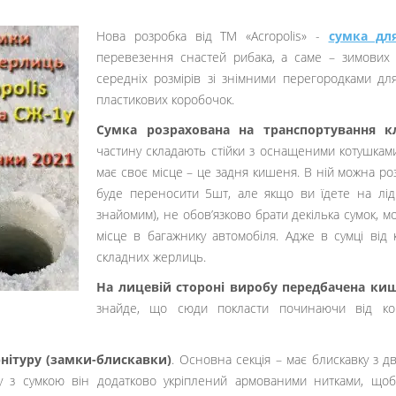
Нова розробка від ТМ «Acropolis» -
сумка дл
перевезення снастей рибака, а саме – зимових ж
середніх розмірів зі знімними перегородками дл
пластикових коробочок.
Сумка розрахована на транспортування к
частину складають стійки з оснащеними котушками
має своє місце – це задня кишеня. В ній можна роз
буде переносити 5шт, але якщо ви їдете на лід
знайомим), не обов’язково брати декілька сумок, м
місце в багажнику автомобіля. Адже в сумці від 
складних жерлиць.
На лицевій стороні виробу
передбачена киш
знайде, що сюди покласти починаючи від короб
рнітуру (замки-блискавки)
. Основна секція – має блискавку з д
у з сумкою він додатково укріплений армованими нитками, щоб