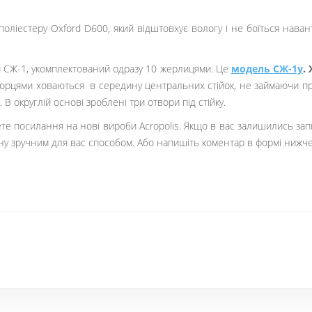
оліестеру Oxford D600, який відштовхує вологу і не боїться наван
ки СЖ-1, укомплектований одразу 10 жерлицями. Це
модель СЖ-1у
.
порцями ховаються в середину центральних стійок, не займаючи про
. В округлій основі зроблені три отвори під стійку.
ете посилання на нові вироби Acropolis. Якщо в вас залишились за
ину зручним для вас способом. Або напишіть коментар в формі нижче