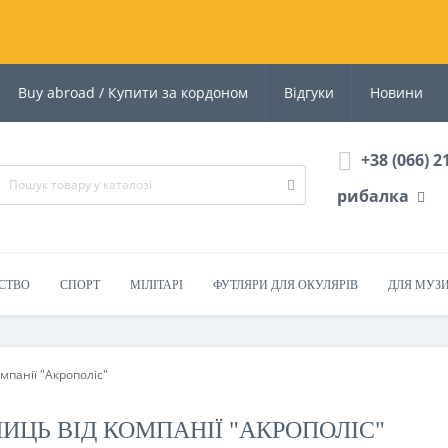
Buy abroad / Купити за кордоном
Відгуки
Новини
+38 (066) 2
рибалка
СТВО
СПОРТ
МІЛІТАРІ
ФУТЛЯРИ ДЛЯ ОКУЛЯРІВ
ДЛЯ МУЗ
мпанії "Акрополіс"
ЦЬ ВІД КОМПАНІЇ "АКРОПОЛІС"