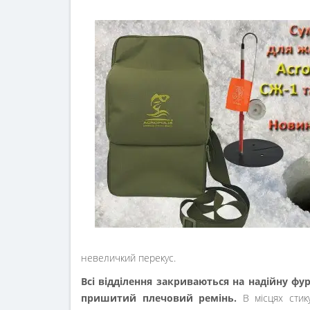
невеличкий перекус.
Всі відділення закриваються на надійну фу
пришитий плечовий ремінь.
В місцях стик