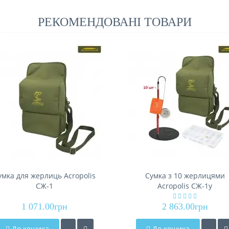
РЕКОМЕНДОВАНІ ТОВАРИ
умка для жерлиць Acropolis
Сумка з 10 жерлицями
СЖ-1
Acropolis СЖ-1у
(укомплектована)
1 071.00грн
2 863.00грн
До кошика
До кошика