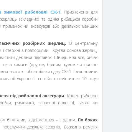
я зимової риболовлі СЖ-1
.
Призначена для
ерлиць (складних) та однієї рибацької коробки
я приманок чи аксесуарів або декількох менших
ласичних розбірних жерлиц.
В центральну
 і стержні з прапорцями. Кругла основа жерлиці
містити декілька підставок. Швидше за все, рибак
 ще з кимось (другом, братом, кумом чи просто
ожна взяти з собою тільки одну СЖ-1 і зекономити
компанії Акрополіс спокійно поміститься 10 штук
еня під риболовні аксесуари.
Кожен риболов
ки, рукавичок, запасної волосіні, гачків чи
вом бігунками, а дві менших – з одним.
По боках
 прослужити декілька сезонів. Довжина ременя