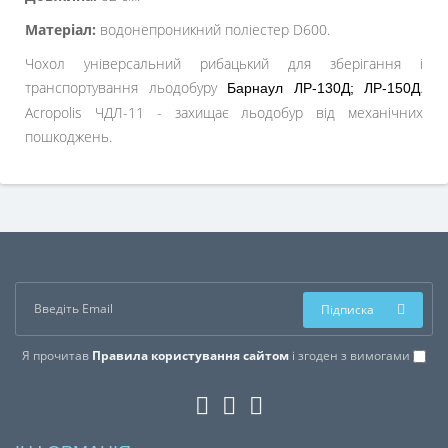
Матеріал:
водонепроникний поліестер D600.
Чохол універсальний рибацький для зберігання і
транспортування льодобуру
.
Барнаул ЛР-130Д; ЛР-150Д
Acropolis ЧДЛ-11 - захищає льодобур від механічних
пошкоджень.
Підписка
Я прочитав
Правила користування сайтом
і згоден з вимогами