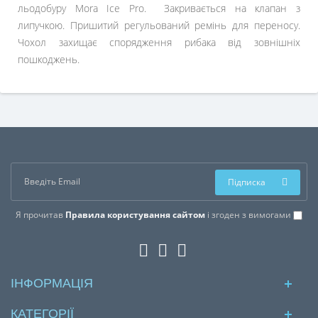
льодобуру Mora Ice Pro. Закривається на клапан з
липучкою. Пришитий регульований ремінь для переносу.
Чохол захищає спорядження рибака від зовнішніх
пошкоджень.
Підписка
Я прочитав
Правила користування сайтом
і згоден з вимогами
ІНФОРМАЦІЯ
КАТЕГОРІЇ