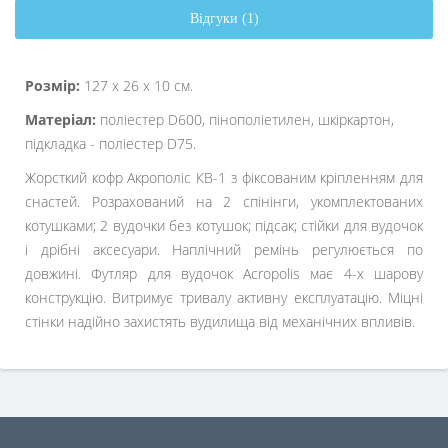
Відгуки (1)
Розмір:
127 х 26 х 10 см.
Матеріал:
поліестер D600, пінополіетилен, шкіркартон,
підкладка - поліестер D75.
Жорсткий кофр Акрополіс
КВ-1
з фіксованим кріпленням для
снастей. Розрахований на 2 спінінги, укомплектованих
котушками; 2 вудочки без котушок; підсак; стійки для вудочок
і дрібні аксесуари. Наплічний ремінь регулюється по
довжині. Футляр для вудочок Acropolis має 4-х шарову
конструкцію. Витримує тривалу активну експлуатацію. Міцні
стінки надійно захистять вудилища від механічних впливів.