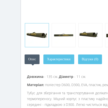
Опис
Характеристики
Відгуки (0)
Довжина
- 135 см.
Діаметр
- 11 см.
Матеріал:
поліестер D600, D300, EVA, пластик, ре
Тубус для зберігання та транспортування деліка
термопереносу. Міцний корпус з пластику надійн
середині - підкладкою з D300. Легко чиститься від