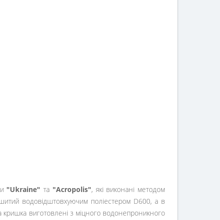
ми
"Ukraine"
та
"Acropolis"
, які виконані методом
обшитий водовідштовхуючим поліестером D600, а в
о та кришка виготовлені з міцного водонепроникного