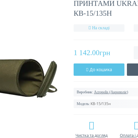
ПРИНТАМИ UKRAI
КВ-15/135Н
На складі
1 142.00грн
До кошика
Виробник:
Acropolis (Акрополіс)
КВ-15/135н
Модель:
Чистка та догляд
Оплата і 