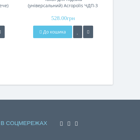
ече)
(універсальний) Acropolis ЧДП-3
маркері
528.00грн
До кошика
До 
 В СОЦМЕРЕЖАХ