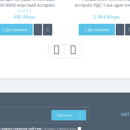
00-3000) жорсткий Acropolis
Acropolis РДС-1 (на одне пл
ФБК-10
490.00грн
2 964.00грн
До кошика
До кошика
МИ
Підписка
 користування сайтом
і згоден з вимогами