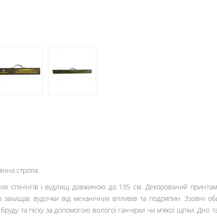
мінна стропа.
тних спінінгів і вудлищ довжиною до 135 см. Декорований принта
о захищає вудочки від механічних впливів та подряпин. Ззовні 
 бруду та піску за допомогою вологої ганчірки чи м'якої щітки. Дн