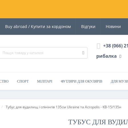
Buy abroad / Купити за кордоном
Відгуки
Новини
+38 (066) 2
рибалка
СТВО
СПОРТ
МІЛІТАРІ
ФУТЛЯРИ ДЛЯ ОКУЛЯРІВ
ДЛЯ МУЗ
Тубус для вудилищ і спінінгів 135см Ukraine та Acropolis - КВ-15/135н
ТУБУС ДЛЯ ВУДИЛ