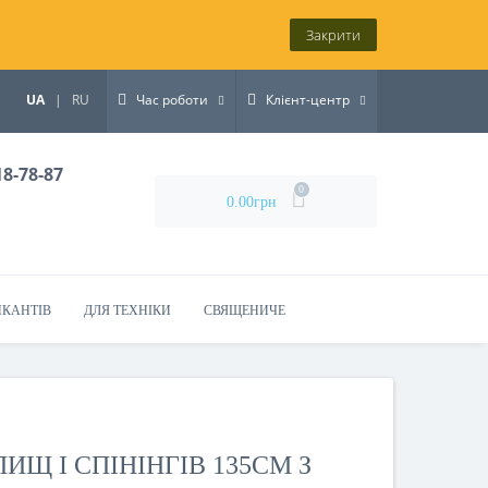
Закрити
UA
|
RU
Час роботи
Клієнт-центр
18-78-87
0
0.00грн
ИКАНТІВ
ДЛЯ ТЕХНІКИ
СВЯЩЕНИЧЕ
ИЩ І СПІНІНГІВ 135СМ З