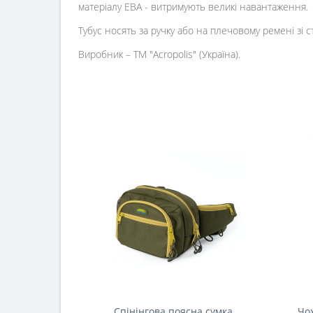
матеріалу ЕВА - витримують великі навантаження.
Тубус носять за ручку або на плечовому ремені зі
Виробник – ТМ "Acropolis" (Україна).
Спінінгова поясна сумка
Чо