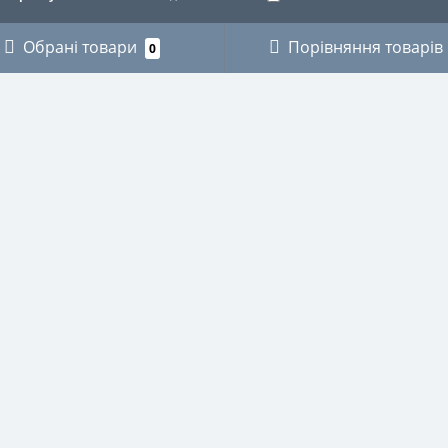
Обрані товари
Порівняння товарів
0
ОРІЇ
ОСОБИСТИЙ КАБІНЕТ
КИ
Особистий кабінет
ЗИКАНТІВ
Історія замовлень
ХНІКИ
Мої закладки
І
Розсилка новин
ВСТВО
СТВО
НИЧЕ
И ДЛЯ ОКУЛЯРІВ