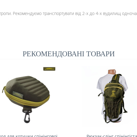
 стропи. Рекомендуємо транспортувати від 2-х до 4-х вудилищ одноча
РЕКОМЕНДОВАНІ ТОВАРИ
хол для котушки спінінгової
Рюкзак-слінг спінінгіст