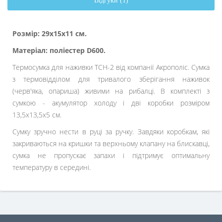
Відгуки (1)
Розмір: 29х15х11 см.
Матеріал: поліестер D600.
Термосумка для наживки ТСН-2 від компанії Акрополіс. Сумка
з термовідділом для тривалого зберігання наживок
(черв'яка, опариша) живими на рибалці. В комплекті з
сумкою - акумулятор холоду і дві коробки розміром
13,5х13,5х5 см.
Сумку зручно нести в руці за ручку. Завдяки коробкам, які
закриваються на кришки та верхньому клапану на блискавці,
сумка не пропускає запахи і підтримує оптимальну
температуру в середині.