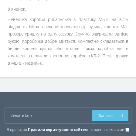
8 ячейок.
Невелика коробка рибальська з пластику МБ-8 на вісім
відділень. Можна використовувати під грузила, крючки. Має
прозору кришку на одну засувку. Зручно відкривати однією
рукою. Коробочка добре миється. Компактно складається в
бічній кишені куртки або штанів. Такаж коробка іде в
комплекті з великою карповою коробкою КБ-2. Перегородки
в МБ-8 - незнімні.
Підписка
Я прочитав
Правила користування сайтом
і згоден з вимогами