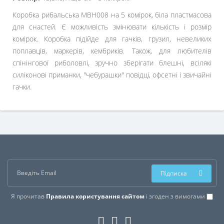
Коробка рибальська МВН008 на 5 комірок, біла пластмасова
для снастей. Є можливість змінювати кількість і розмір
комірок. Коробка підійде для гачків, грузил, невеликих
поплавців, маркерів, кембриків. Також, для любителів
спінінгової риболовлі, зручно зберігати блешні, всілякі
силіконові приманки, "чебурашки" повідці, офсетні і звичайні
гачки.
Підписка
Я прочитав
Правила користування сайтом
і згоден з вимогами