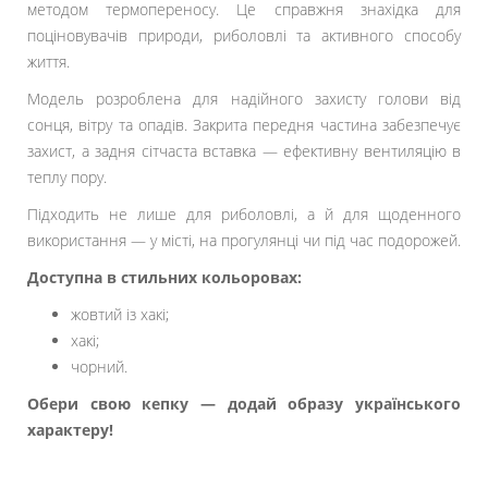
методом термопереносу. Це справжня знахідка для
поціновувачів природи, риболовлі та активного способу
життя.
Модель розроблена для надійного захисту голови від
сонця, вітру та опадів. Закрита передня частина забезпечує
захист, а задня сітчаста вставка — ефективну вентиляцію в
теплу пору.
Підходить не лише для риболовлі, а й для щоденного
використання — у місті, на прогулянці чи під час подорожей.
Доступна в стильних кольоровах:
жовтий із хакі;
хакі;
чорний.
Обери свою кепку — додай образу українського
характеру!