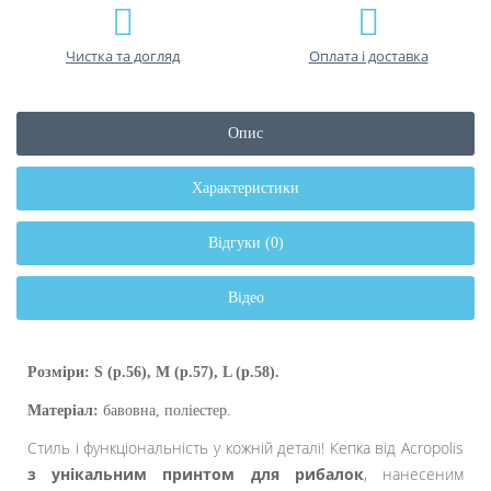
Чистка та догляд
Оплата і доставка
Опис
Характеристики
Відгуки (0)
Відео
Розміри: S (р.56), M (р.57), L (р.58).
Матеріал:
бавовна,
поліеcтер.
Стиль і функціональність у кожній деталі! Кепка від Acropolis
з унікальним принтом для рибалок
, нанесеним