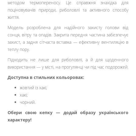
методом термопереносу. Це справжня знахідка для
поціновувачів природи, риболовлі та активного способу
життя.
Модель розроблена для надійного захисту голови від
сонця, вітру та опадів. Закрита передня частина забезпечує
захист, а задня сітчаста вставка — ефективну вентиляцію в
теплу пору.
Підходить не лише для риболовлі, а й для щоденного
використання — у місті, на прогулянці чи під час подорожей.
Доступна в стильних кольоровах:
жовтий із хакі;
хакі;
чорний.
Обери свою кепку — додай образу українського
характеру!