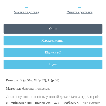
Чистка та догляд
Оплата і доставка
Опис
Характеристики
Відгуки (0)
Відео
Розміри: S (р.56), M (р.57), L (р.58).
Матеріал:
бавовна,
поліеcтер.
Стиль і функціональність у кожній деталі! Кепка від Acropolis
з унікальним принтом для рибалок
, нанесеним