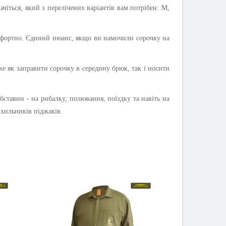
чіться, який з перелічених варіантів вам потрібен:
М,
омфортно. Єдиний нюанс, якщо ви намочили сорочку на
е як заправити сорочку в середину брюк, так і носити
бставин - на рибалку, полювання, поїздку та навіть на
ихильників піджаків.