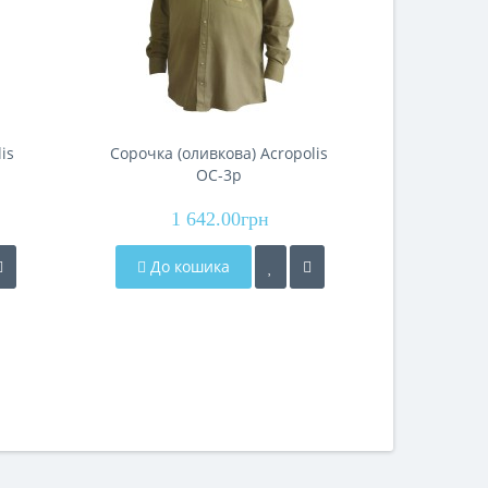
is
Сорочка (оливкова) Acropolis
Светр для
ОС-3р
1 642.00грн
До кошика
До 