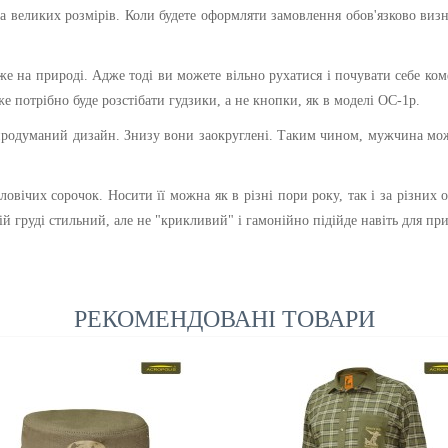
 великих розмірів. Коли будете оформляти замовлення обов'язково визна
же на природі. Адже тоді ви можете вільно рухатися і почувати себе к
потрібно буде розстібати гудзики, а не кнопки, як в моделі ОС-1р.
продуманий дизайн. Знизу вони заокруглені. Таким чином, мужчина мож
вічих сорочок. Носити її можна як в різні пори року, так і за різних о
й груді стильний, але не "крикливий" і гамонійно підійде навіть для пр
РЕКОМЕНДОВАНІ ТОВАРИ