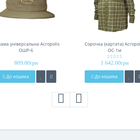
ама універсальна Acropolis
Сорочка (картата) Acropol
ОШР-6
ОС-1м
809.00грн
1 642.00грн
До кошика
До кошика