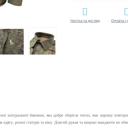
Чистка та догляд
Оплата і 
сної натуральної бавовни, яка добре зберігає тепло, має хорошу повітро
ем одягу, різної статури та віку. Довгий рукав та широкі манджети не об