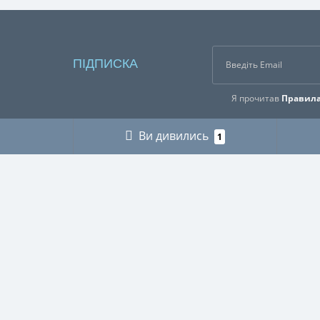
ПІДПИСКА
Я прочитав
Правила
Ви дивились
1
ІНФОРМАЦІЯ
КАТЕГ
Про нас
ГРИБНИ
Оплата і доставка
ДЛЯ МУ
Контакти
ДЛЯ ТЕ
Buy abroad / Купити за кордоном
МІЛІТАР
Правила користування сайтом
МИСЛИ
Публічна оферта
ПІКНІК