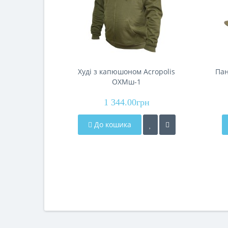
Худі з капюшоном Acropolis
Пан
ОХМш-1
1 344.00грн
До кошика