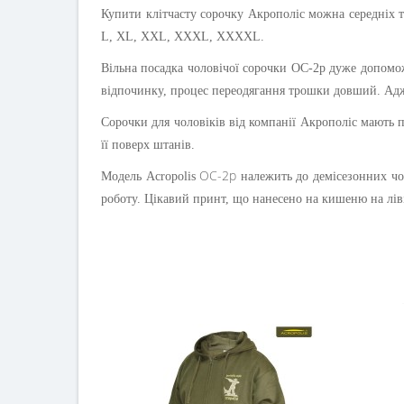
Купити клітчасту сорочку Акрополіс можна середніх та
L, XL, XXL, XXXL, XXXXL.
Вільна посадка чоловічої сорочки ОС-2р дуже допомо
відпочинку, процес переодягання трошки довший. Адже 
Сорочки для чоловіків від компанії Акрополіс мають 
її поверх штанів.
ОС-2р
Модель Acropolis
належить до демісезонних чоло
роботу. Цікавий принт, що нанесено на кишеню на ліві