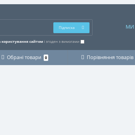
МИ
Підписка
 користування сайтом
і згоден з вимогами
Обрані товари
Порівняння товарів
0
ОРІЇ
ОСОБИСТИЙ КАБІНЕТ
КИ
Особистий кабінет
ЗИКАНТІВ
Історія замовлень
ХНІКИ
Мої закладки
І
Розсилка новин
ВСТВО