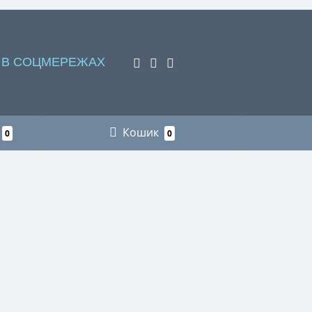
 В СОЦМЕРЕЖАХ
Кошик
0
0
НАШІ КОНТАКТИ
Пункт видачі інтернет-замовлень м. Львів
+38 (066) 218-78-87 рибалка
+38 (096) 883-75-11 мисливство
+38 (066) 718-73-21 футляри для
окулярів
+38 (066) 218-78-87 сумки для