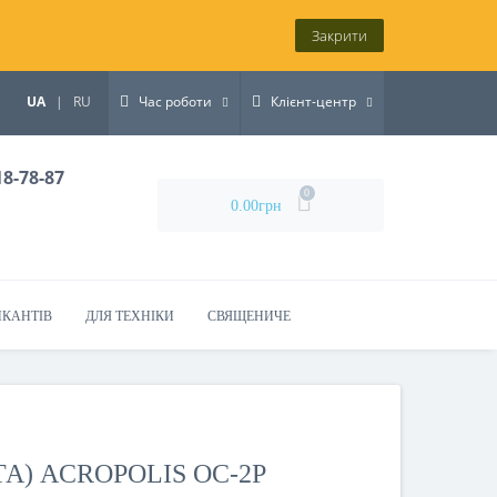
Закрити
UA
|
RU
Час роботи
Клієнт-центр
18-78-87
0
0.00грн
ИКАНТІВ
ДЛЯ ТЕХНІКИ
СВЯЩЕНИЧЕ
А) ACROPOLIS ОС-2Р