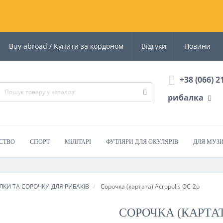
Buy abroad / Купити за кордоном
Відгуки
Новини
+38 (066) 2
рибалка
СТВО
СПОРТ
МІЛІТАРІ
ФУТЛЯРИ ДЛЯ ОКУЛЯРІВ
ДЛЯ МУЗ
ОЛКИ ТА СОРОЧКИ ДЛЯ РИБАКІВ
Сорочка (картата) Acropolis ОС-2р
СОРОЧКА (КАРТАТ