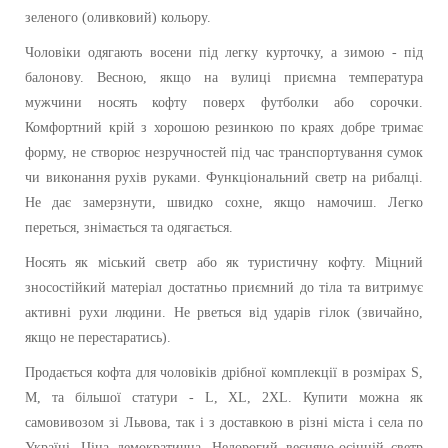
зеленого (оливковий) кольору.
Чоловіки одягають восени під легку курточку, а зимою - під
балонову. Весною, якщо на вулиці приємна температура
мужчини носять кофту поверх футболки або сорочки.
Комфортний крій з хорошою резинкою по краях добре тримає
форму, не створює незручностей під час транспортування сумок
чи виконання рухів руками. Функціональний светр на рибалці.
Не дає замерзнути, швидко сохне, якщо намочиш. Легко
переться, знімається та одягається.
Носять як міський светр або як туристичну кофту. Міцний
зносостійкий матеріал достатньо приємний до тіла та витримує
активні рухи людини. Не рветься від ударів гілок (звичайно,
якщо не перестаратись).
Продається кофта для чоловіків дрібної комплекції в розмірах
S,
M
, та більшої статури -
L, XL, 2XL. Купити можна як
самовивозом зі Львова, так і з доставкою в різні міста і села по
Україні. Ціна демократична. Недорогий весняно-осінній светр