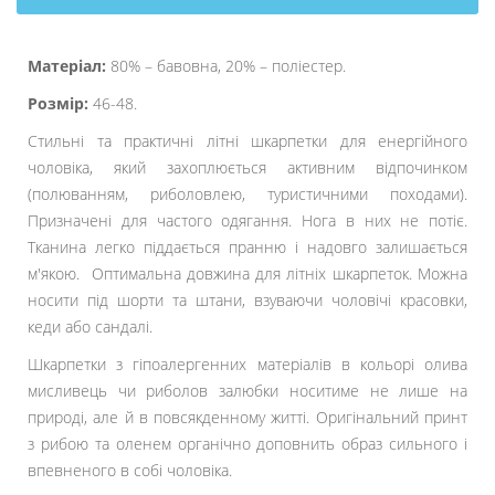
Матеріал:
80% – бавовна, 20% – поліестер.
Розмір:
46-48.
Стильні та практичні літні шкарпетки для енергійного
чоловіка, який захоплюється активним відпочинком
(полюванням, риболовлею, туристичними походами).
Призначені для частого одягання. Нога в них не потіє.
Тканина легко піддається пранню і надовго залишається
м'якою. Оптимальна довжина для літніх шкарпеток. Можна
носити під шорти та штани, взуваючи чоловічі красовки,
кеди або сандалі.
Шкарпетки з гіпоалергенних матеріалів в кольорі олива
мисливець чи риболов залюбки носитиме не лише на
природі, але й в повсякденному житті. Оригінальний принт
з рибою та оленем органічно доповнить образ сильного і
впевненого в собі чоловіка.