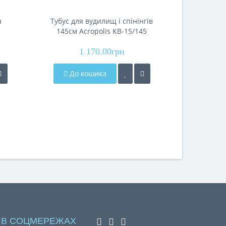
а
Тубус для вудилищ і спінінгів
Комплект 
145см Acropolis КВ-15/145
(2000-40
1 170.00грн
До кошика
До 
 В СОЦМЕРЕЖАХ