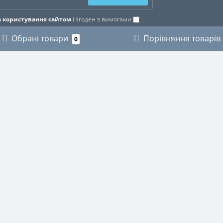
 користування сайтом
і згоден з вимогами
Обрані товари
Порівняння товарів
0
ОРІЇ
ОСОБИСТИЙ КАБІНЕТ
КИ
Особистий кабінет
ЗИКАНТІВ
Історія замовлень
ХНІКИ
Мої закладки
І
Розсилка новин
ВСТВО
СТВО
НИЧЕ