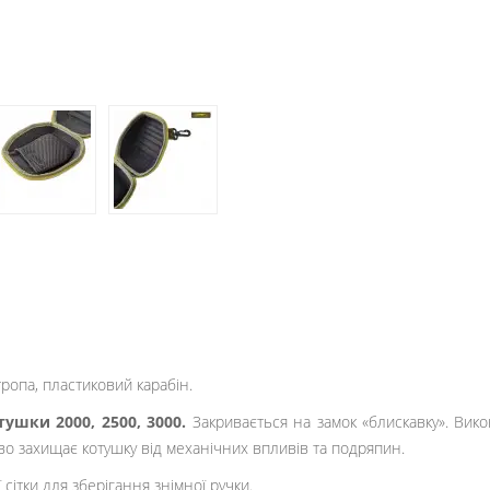
тропа, пластиковий карабін.
ушки 2000, 2500, 3000.
Закривається на замок «блискавку». Вик
во захищає котушку від механічних впливів та подряпин.
ітки для зберігання знімної ручки.