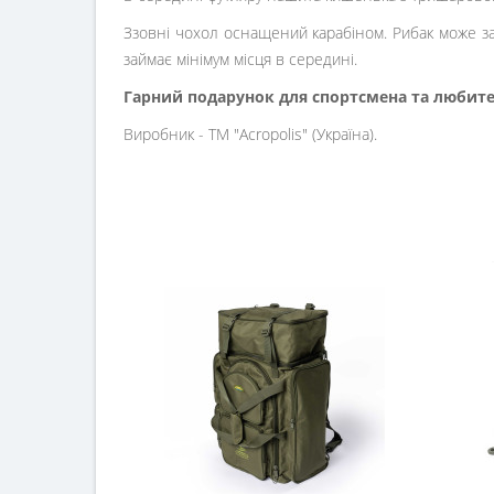
Ззовні чохол оснащений карабіном. Рибак може за
займає мінімум місця в середині.
Гарний подарунок для спортсмена та любител
Виробник - ТМ "Acropolis" (Україна).