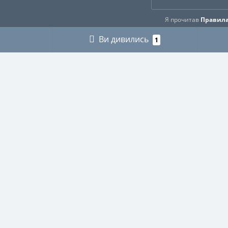
Я прочитав
Правила
Ви дивились
1
ІНФОРМАЦІЯ
КАТЕГ
Про нас
ГРИБНИ
Оплата і доставка
ДЛЯ МУ
Контакти
ДЛЯ ТЕ
Buy abroad / Купити за кордоном
МІЛІТАР
Правила користування сайтом
МИСЛИ
Публічна оферта
ПІКНІК
Політика використання файлів Cookie
РИБАЛЬ
Повернення товару
СВЯЩЕ
Рекомендації, як доглядати за виробами
СПОРТ