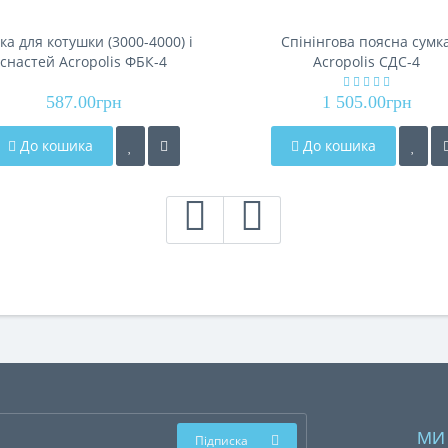
ка для котушки (3000-4000) і
Спінінгова поясна сумк
снастей Acropolis ФБК-4
Acropolis СДС-4
587.00грн
1 505.00грн
До кошика
До кошика
МИ
Підписка