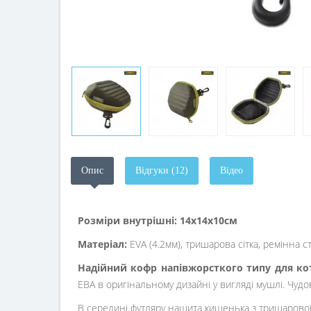
Опис
Відгуки (12)
Відео
Розміри внутрішні: 14х14х10см
Матеріал:
EVA (4.2мм), тришарова сітка, ремінна с
Надійний кофр напівжорсткого типу для кот
ЕВА в оригінальному дизайні у вигляді мушлі. Чудо
В середині футляру нашита кишенька з тришарової с