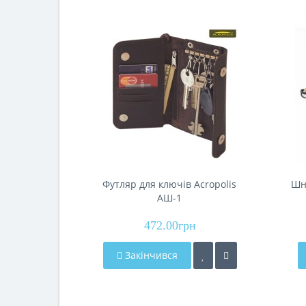
Футляр для ключів Acropolis
Шну
АШ-1
472.00грн
Закінчився