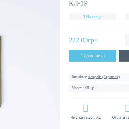
КЛ-1Р
На складі
222.00грн
До кошика
Виробник:
Acropolis (Акрополіс)
КЛ-1р
Модель:
Чистка та догляд
Оплата і 