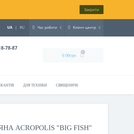
Закрити
UA
|
RU
Час роботи
Клієнт-центр
18-78-87
0
0.00грн
ИКАНТІВ
ДЛЯ ТЕХНІКИ
СВЯЩЕНИЧЕ
НА ACROPOLIS "BIG FISH"