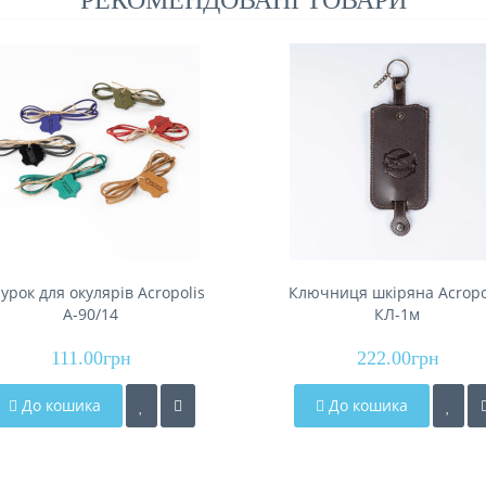
РЕКОМЕНДОВАНІ ТОВАРИ
рок для окулярів Acropolis
Ключниця шкіряна Acropo
А-90/14
КЛ-1м
111.00грн
222.00грн
До кошика
До кошика