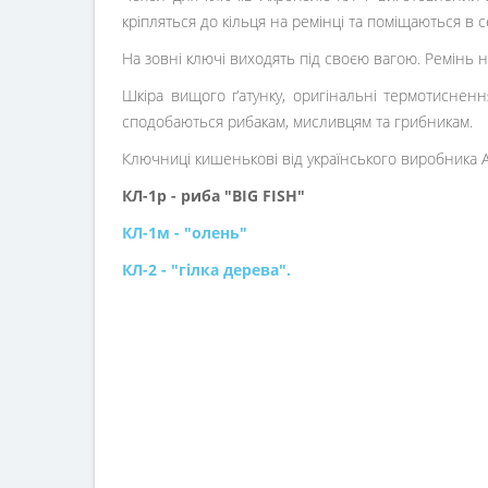
кріпляться до кільця на ремінці та поміщаються в с
На зовні ключі виходять під своєю вагою. Ремінь не
Шкіра вищого ґатунку, оригінальні термотиснення
сподобаються рибакам, мисливцям та грибникам.
Ключниці кишенькові від українського виробника A
КЛ-1р - риба "BIG FISH"
КЛ-1м - "олень"
КЛ-2 - "гілка дерева".