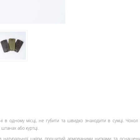
чі в одному місці, не губити та швидко знаходити в сумці. Чохо
штанах або куртці.
з натуральної шкіри, прошитий армованими нитками та оснащени