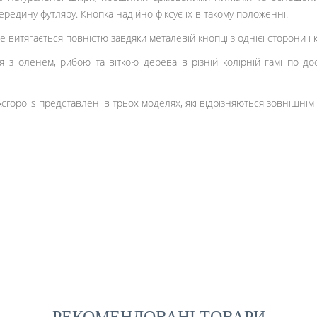
ередину футляру. Кнопка надійно фіксує їх в такому положенні.
 витягається повністю завдяки металевій кнопці з однієї сторони і к
 з оленем, рибою та віткою дерева в різній колірній гамі по дост
cropolis представлені в трьох моделях, які відрізняються зовнішнім