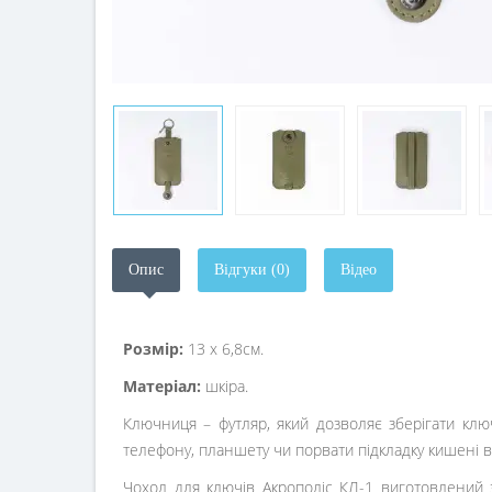
Опис
Відгуки (0)
Відео
Розмір:
13 х 6,8см.
Матеріал:
шкіра.
Ключниця – футляр, який дозволяє зберігати клю
телефону, планшету чи порвати підкладку кишені в 
Чохол для ключів Акрополіс КЛ-1 виготовлений 