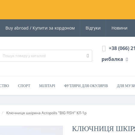
Buy abroad / Купити за кордоном
Відгуки
Новини
+38 (066) 2
рибалка
СТВО
СПОРТ
МІЛІТАРІ
ФУТЛЯРИ ДЛЯ ОКУЛЯРІВ
ДЛЯ МУЗ
Ключниця шкіряна Acropolis "BIG FISH" КЛ-1р
КЛЮЧНИЦЯ ШКІРЯ