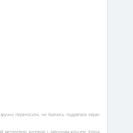
л зручно переносити, не боячись подряпати екран
й металевою кнопкою і заводним кільцем. Ключі