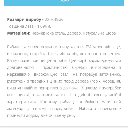
Відео
Розміри виробу -
220х35мм.
Товщина леза - 1,09мм.
Матеріали:
нержавіюча сталь, дерево, натуральна шкіра.
Рибальське пристосування випускається ТМ Акрополіс - це,
безумовно, потрібна і незамінна річ, яка значно полегшує
Вашу працю при чищенні риби. Цей виріб характеризується
довговічністю і практичністю. Скребок виготовлена з
нержавіючої, високоміцної сталі, не потребує заточенню,
рукоятка - з твердих і цінних порід дерева (горіх, черешня,
вишня) надійно прикріплена до ножа. В цілому, ніж-скребок
має високі показники якості і відмінні експлуатаційні
характеристики. Кожному рибалці необхідно мати цей
аксесуар у своєму спорядженні. Набагато приємніше
принести додому вже очищену рибу.