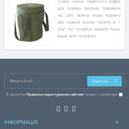
Сумки, чохли, переносні кофри
для газових балонів. Замовити
на сайті можна через корзину
або нажати кнопку "купити в 1
клік" (тут потрібно вказати лише
ваше ім'я і телефон).
Підписка
Я прочитав
Правила користування сайтом
і згоден з вимогами
ІНФОРМАЦІЯ