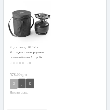
Код товару:
ЧГП-3н
Чохол для транспортування
газового балона Acropolis
ЧГП-3н
0
578.00грн
Нема на складі