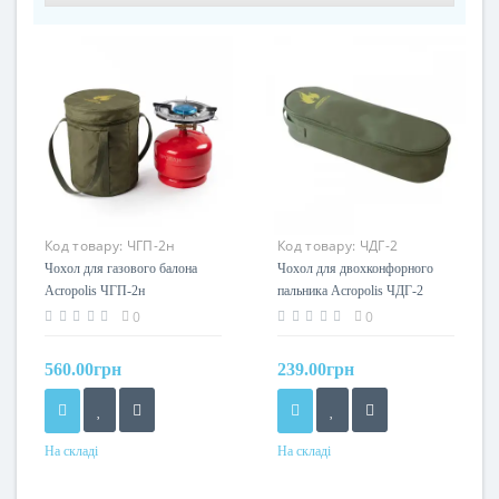
Код товару:
ЧГП-2н
Код товару:
ЧДГ-2
Чохол для газового балона
Чохол для двохконфорного
Acropolis ЧГП-2н
пальника Acropolis ЧДГ-2
0
0
560.00грн
239.00грн
На складі
На складі