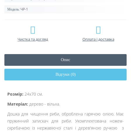
ЧР-1
Модель:
Чистка та догляд
Оплата і доставка
Опис
Відгуки (0)
Розмір:
24х70
см
.
Матеріал:
дерево - вільха.
Дошка для чищення риби, оброблена гарячою олією. Має
пружинний затискач для риби. Укомплектована ножем-
скребачкою із нержавіючої сталі і дерев'яною ручкою з