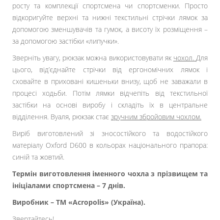
росту та комплекції спортсмена чи спортсменки. Просто
відкоригуйте верхні та нижні текстильні стрічки лямок за
допомогою зменшувачів та гумок, а висоту їх розміщення –
за допомогою застібки «липучки».
Зверніть увагу, рюкзак можна використовувати як
чохол.
Для
цього, від’єднайте стрічки від ергономічних лямок і
сховайте в приховані кишеньки внизу, щоб не заважали в
процесі ходьби. Потім лямки відчепіть від текстильної
застібки на основі виробу і складіть їх в центральне
відділення. Вуаля, рюкзак стає
зручним збройовим чохлом.
Виріб виготовлений зі зносостійкого та водостійкого
матеріалу Oxford D600 в кольорах національного прапора:
синій та жовтий.
Термін виготовлення іменного чохла з прізвищем та
ініціалами спортсмена – 7 днів.
Виробник – ТМ «Acropolis» (Україна).
Звертайтесь!