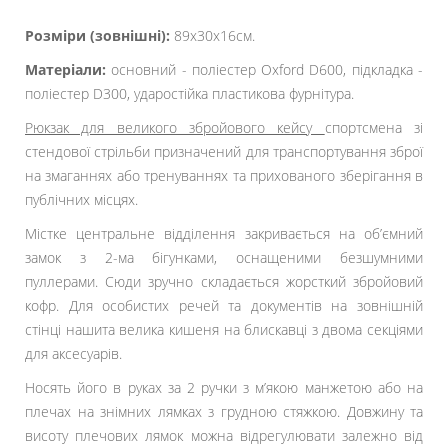
Розміри (зовнішні):
89х30х16см.
Матеріали:
основний - поліестер Oxford D600, підкладка -
поліестер D300, ударостійка пластикова фурнітура.
Рюкзак для великого збройового кейсу
спортсмена зі
стендової стрільби призначений для транспортування зброї
на змаганнях або тренуваннях та прихованого зберігання в
публічних місцях.
Містке центральне відділення закривається на об’ємний
замок з 2-ма бігунками, оснащеними безшумними
пуллерами. Сюди зручно складається жорсткий збройовий
кофр. Для особистих речей та документів на зовнішній
стінці нашита велика кишеня на блискавці з двома секціями
для аксесуарів.
Носять його в руках за 2 ручки з м’якою манжетою або на
плечах на знімних лямках з грудною стяжкою. Довжину та
висоту плечових лямок можна відрегулювати залежно від