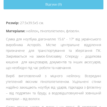
Відгуки (0)
Розмір:
27.5х39.5х5
см.
Матеріали:
нейлон
,
пінополіетилен, флізелін.
Сумка для ноутбука діагоналлю
15.6" - 17" від українського
виробника Acropolis
. Містке центральне відділення
призначене для транспортування та зберігання ПК.
Закривається на замок-блискавку. Спереду - додаткова
кишеня для канцтоварів, документів та інших аксесуарів,
що необхідні під час роботи та навчання.
Виріб виготовлений з міцного нейлону. Всередині
утеплений якісним пінополіетиленом.
Ущільнені стінки
надійно захищають ноутбук від ударів, підкладка з флізеліну
– від подряпин та бруду, а водовідштовхуючий зовнішній
матеріал – від вологи.
Сумку зручно нести в руках і на плечі. В комплекті є