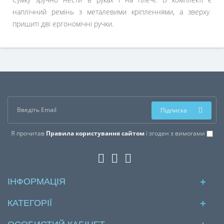
наплічний ремінь з металевими кріпленнями, а зверху
пришиті дві ергономічні ручки.
Підписка
Я прочитав
Правила користування сайтом
і згоден з вимогами
ІНФОРМАЦІЯ
КАТЕГОРІЇ