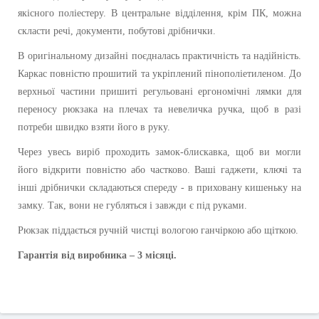
якісного поліестеру. В центральне відділення, крім ПК, можна
скласти речі, документи, побутові дрібнички.
В оригінальному дизайні поєдналась практичність та надійність.
Каркас повністю прошитий та укріплений пінополіетиленом. До
верхньої частини пришиті регульовані ергономічні лямки для
переносу рюкзака на плечах та невеличка ручка, щоб в разі
потреби швидко взяти його в руку.
Через увесь виріб проходить замок-блискавка, щоб ви могли
його відкрити повністю або частково. Ваші гаджети, ключі та
інші дрібнички складаються спереду - в приховану кишеньку на
замку. Так, вони не губляться і завжди є під руками.
Рюкзак піддається ручній чистці вологою ганчіркою або щіткою.
Гарантія від виробника – 3 місяці.