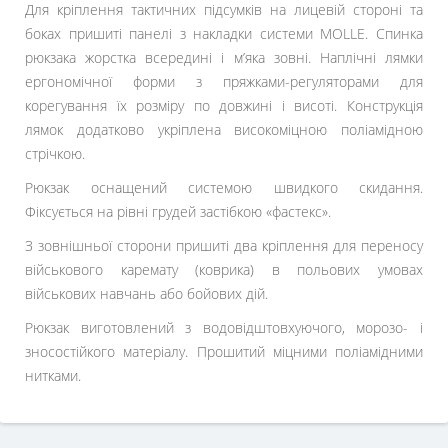
Для кріплення тактичних підсумків на лицевій стороні та
боках пришиті панелі з накладки системи MOLLE. Спинка
рюкзака жорстка всередині і м’яка зовні. Наплічні лямки
ергономічної форми з пряжками-регуляторами для
корегування їх розміру по довжині і висоті. Конструкція
лямок додатково укріплена високоміцною поліамідною
стрічкою.
Рюкзак оснащений системою швидкого скидання.
Фіксується на рівні грудей застібкою «фастекс».
З зовнішньої сторони пришиті два кріплення для переносу
військового каремату (коврика) в польових умовах
військових навчань або бойових дій.
Рюкзак виготовлений з водовідштовхуючого, морозо- і
зносостійкого матеріалу. Прошитий міцними поліамідними
нитками.