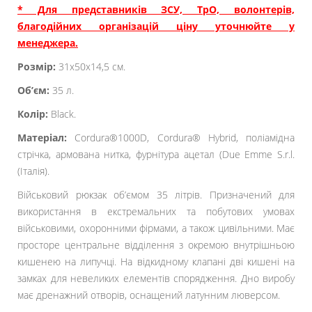
* Для представників ЗСУ, ТрО, волонтерів,
благодійних організацій ціну уточнюйте у
менеджера.
Розмір:
31x50x14,5 см.
Об’єм:
35 л.
Колір:
Black.
Матеріал:
Cordura®1000D, Cordura® Hybrid, поліамідна
стрічка, армована нитка, фурнітура ацетал (Due Emme S.r.l.
(Італія).
Військовий рюкзак об’ємом 35 літрів. Призначений для
використання в екстремальних та побутових умовах
військовими, охоронними фірмами, а також цивільними. Має
просторе центральне відділення з окремою внутрішньою
кишенею на липучці. На відкидному клапані дві кишені на
замках для невеликих елементів спорядження. Дно виробу
має дренажний отворів, оснащений латунним люверсом.