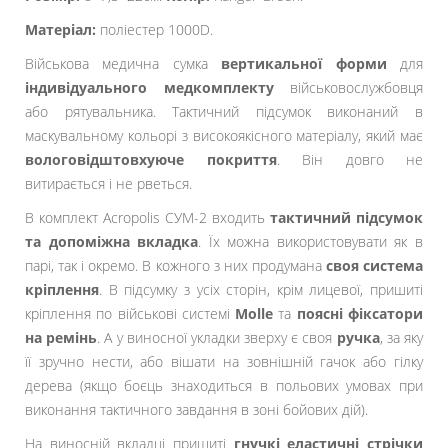
Матеріал:
поліестер 1000D.
Військова медична сумка
вертикальної форми
для
індивідуального медкомплекту
військовослужбовця
або рятувальника. Тактичний підсумок виконаний в
маскувальному кольорі з високоякісного матеріалу, який має
вологовідштовхуюче покриття
. Він довго не
витирається і не рветься.
В комплект Acropolis СУМ-2 входить
тактичний підсумок
та допоміжна вкладка
. Їх можна використовувати як в
парі, так і окремо. В кожного з них продумана
своя система
кріплення
. В підсумку з усіх сторін, крім лицевої, пришиті
кріплення по військові системі
Molle
та
поясні фіксатори
на ремінь
. А у виносної укладки зверху є своя
ручка
, за яку
її зручно нести, або вішати на зовнішній гачок або гілку
дерева (якщо боєць знаходиться в польових умовах при
виконання тактичного завдання в зоні бойових дій).
На виносній вкладці пришиті
гнучкі еластичні стрічки