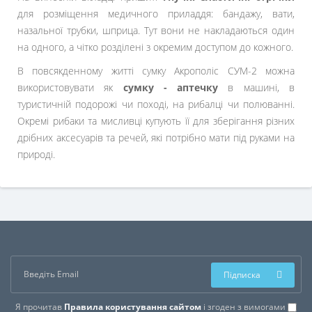
для розміщення медичного приладдя: бандажу, вати,
назальної трубки, шприца. Тут вони не накладаються один
на одного, а чітко розділені з окремим доступом до кожного.
В повсякденному житті сумку Акрополіс СУМ-2 можна
використовувати як
сумку - аптечку
в машині, в
туристичній подорожі чи поході, на рибалці чи полюванні.
Окремі рибаки та мисливці купують її для зберігання різних
дрібних аксесуарів та речей, які потрібно мати під руками на
природі.
Підписка
Я прочитав
Правила користування сайтом
і згоден з вимогами