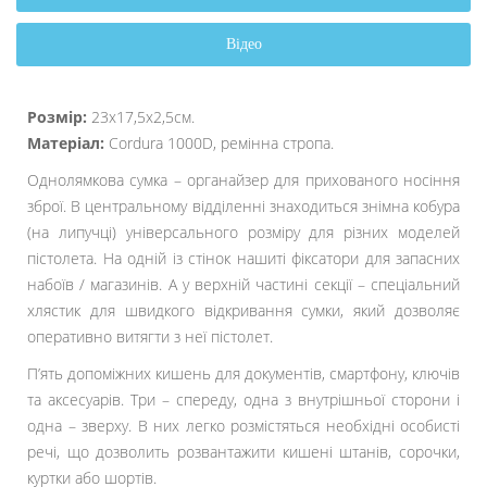
Відео
Розмір:
23х17,5х2,5см.
Матеріал:
Cordura 1000D, ремінна стропа.
Однолямкова сумка – органайзер для прихованого носіння
зброї. В центральному відділенні знаходиться знімна кобура
(на липучці) універсального розміру для різних моделей
пістолета. На одній із стінок нашиті фіксатори для запасних
набоїв / магазинів. А у верхній частині секції – спеціальний
хлястик для швидкого відкривання сумки, який дозволяє
оперативно витягти з неї пістолет.
П’ять допоміжних кишень для документів, смартфону, ключів
та аксесуарів. Три – спереду, одна з внутрішньої сторони і
одна – зверху. В них легко розмістяться необхідні особисті
речі, що дозволить розвантажити кишені штанів, сорочки,
куртки або шортів.