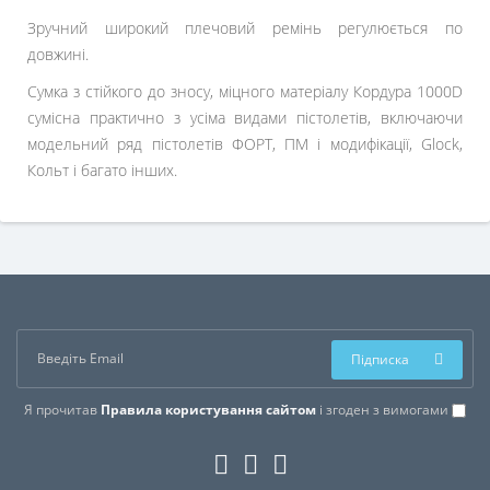
Зручний широкий плечовий ремінь регулюється по
довжині.
Сумка з стійкого до зносу, міцного матеріалу Кордура 1000D
сумісна практично з усіма видами пістолетів, включаючи
модельний ряд пістолетів ФОРТ, ПМ і модифікації, Glock,
Кольт і багато інших.
Підписка
Я прочитав
Правила користування сайтом
і згоден з вимогами