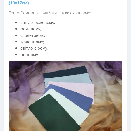
(19х17см).
Тепер їх можна придбати в таких кольорах:
світло-рожевому;
рожевому;
фіолетовому;
молочному;
світло-сірому;
чорному.