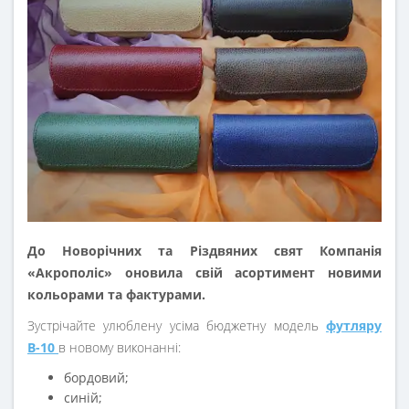
До Новорічних та Різдвяних свят Компанія
«Акрополіс» оновила свій асортимент новими
кольорами та фактурами.
Зустрічайте улюблену усіма бюджетну модель
футляру
В-10
в новому виконанні:
бордовий;
синій;