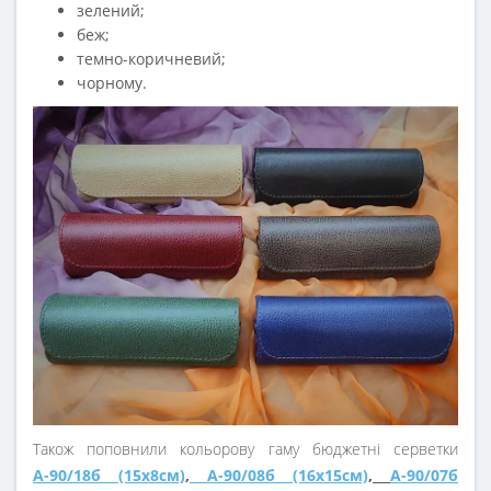
зелений;
беж;
темно-коричневий;
чорному.
Також поповнили кольорову гаму бюджетні серветки
А-90/18б (15х8см)
,
А-90/08б (16х15см)
,
А-90/07б