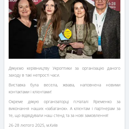
Дякуємо керівництву Укроптики за організацію даного
заходу в такі непрості часи.
Виставка була весела, жвава, наповнена новими
контактами і клієнтами!
Окреме дякую організаторці п.Наталі Яременко за
виконання наших «забаганок». А клієнтам і партнерам за
те, що відвідували наш стенд та за нові замовлення!
26-28 лютого 2025, м.Київ