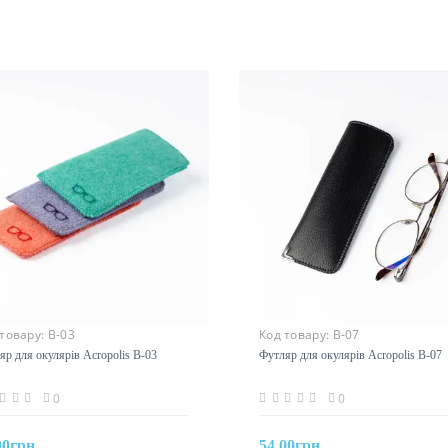
 товару:
В-03
Код товару:
В-07
яр для окулярів Acropolis В-03
Футляр для окулярів Acropolis В-07
0
0
00грн
54.00грн