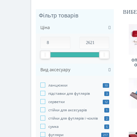
ВИБЕ
Фільтр товарів
Ціна
ОП
О
Вид аксесуару
ланцюжки
10
підставки для футлярів
3
серветки
12
стійки для аксесуарів
1
стійки для футлярів і чохлів
2
сумка
5
футляри
217