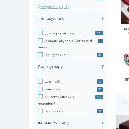
Доступно ще: (+1)
Тип окулярів
ЗАХ
для корекції зору
174
складні окуляри і контактні
3
лінзи
сонцезахисні
44
Вид футляру
ЛІ
дитячий
12
жіночий
20
унісекс (жіночий,
162
Сорт
чоловічий)
чоловічий
28
Форма футляру