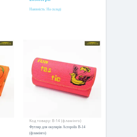
Наявність:
На складі
До кошика
Колір
Код товару:
В-14 (фламінго)
Футляр для окулярів Acropolis В-14
(фламінго)