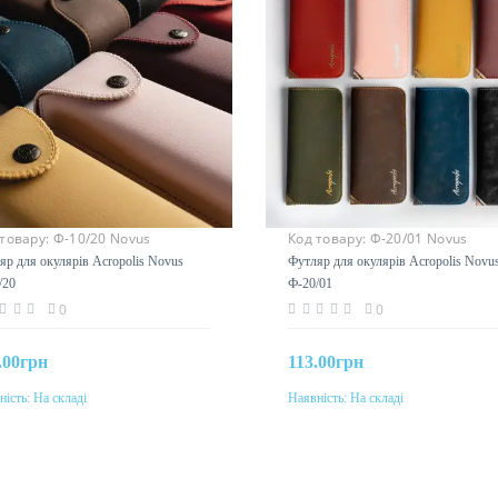
 товару:
Ф-10/20 Novus
Код товару:
Ф-20/01 Novus
яр для окулярів Acropolis Novus
Футляр для окулярів Acropolis Novu
/20
Ф-20/01
0
0
.00грн
113.00грн
ність:
На складі
Наявність:
На складі
До кошика
До кошика
р
Колір