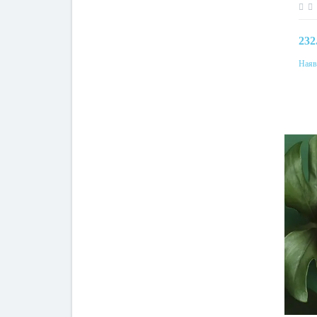
232
Наяв
Колі