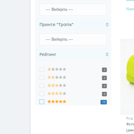
Наяв
Колі
Принти "Тропік"
Рейтинг
0
0
0
0
19
Код
Футл
(дин