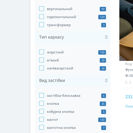
вертикальний
90
горизонтальний
129
трансформер
3
Тип каркасу
жорсткий
150
м'який
39
Код
напівжорсткий
24
Футл
Ф-10
Вид застібки
застібка-блискавка
6
232
кнопка
26
Наяв
кобурна кнопка
Колі
5
магніт
130
магнітна кнопка
7