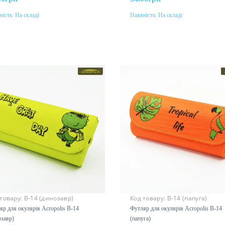
ність:
На складі
Наявність:
На складі
До кошика
До кошика
р
 товару:
В-14 (динозавр)
Код товару:
В-14 (папуга)
яр для окулярів Acropolis В-14
Футляр для окулярів Acropolis В-14
озавр)
(папуга)