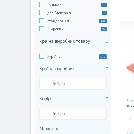
вузький
15
для "лекторів"
2
стандартний
101
широкий
97
Країна виробник товару
Україна
242
Країна виробник
Колір
Код
Футл
Малюнок
35.