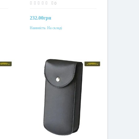
0
232.00грн
Наявність:
На складі
До кошика