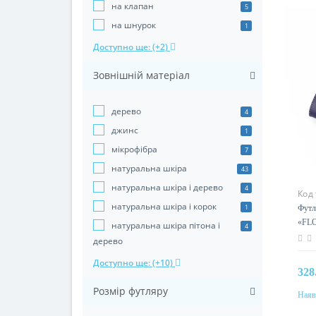
на клапан
5
на шнурок
1
Доступно ще: (+2)
Зовнішній матеріал
дерево
4
джинс
1
мікрофібра
7
натуральна шкіра
43
натуральна шкіра і дерево
4
Код
натуральна шкіра і корок
1
Футл
«FLO
натуральна шкіра пітона і
4
дерево
Доступно ще: (+10)
328
Розмір футляру
Наяв
Колі