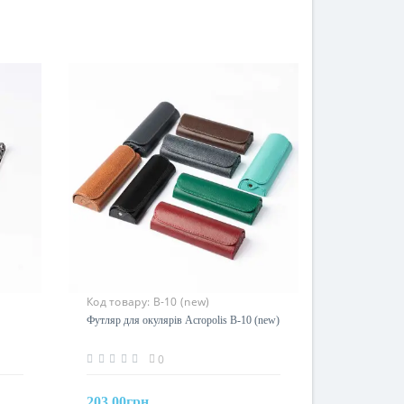
Код товару:
В-10 (new)
Футляр для окулярів Acropolis В-10 (new)
0
203.00грн