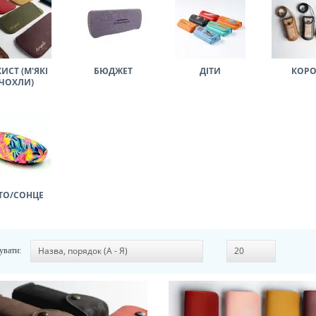
ИСТ (М'ЯКІ
БЮДЖЕТ
ДІТИ
КОР
ЧОХЛИ)
ТО/СОНЦЕ
увати: