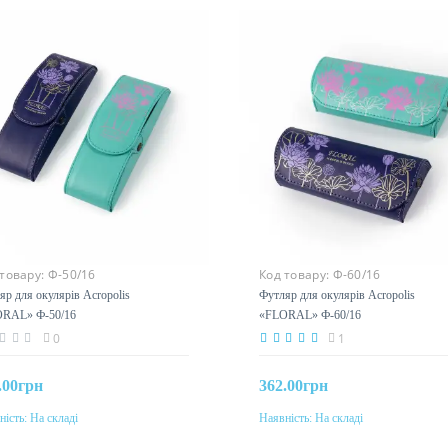
 товару:
Ф-50/16
Код товару:
Ф-60/16
яр для окулярів Acropolis
Футляр для окулярів Acropolis
RAL» Ф-50/16
«FLORAL» Ф-60/16
0
1
.00грн
362.00грн
ність:
На складі
Наявність:
На складі
До кошика
До кошика
р
Колір