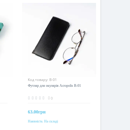
Код товару:
В-01
Футляр для окулярів Acropolis В-01
0
63.00грн
Наявність:
На складі
До кошика