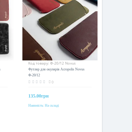
Код товару:
Ф-20/12 Novus
s
Футляр для окулярів Acropolis Novus
Ф-20/12
0
135.00грн
Наявність:
На складі
До кошика
Колір