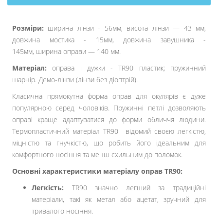
Розміри:
ширина лінзи - 56мм, висота лінзи — 43 мм,
довжина мостика - 15мм, довжина завушника -
145мм, ширина оправи — 140 мм.
Матеріал:
оправа і дужки - TR90 пластик; пружинний
шарнір. Демо-лінзи (лінзи без діоптрій).
Класична прямокутна форма оправ для окулярів є дуже
популярною серед чоловіків. Пружинні петлі дозволяють
оправі краще адаптуватися до форми обличчя людини.
Термопластичний матеріал TR90 відомий своєю легкістю,
міцністю та гнучкістю, що робить його ідеальним для
комфортного носіння та менш схильним до поломок.
Основні характеристики матеріалу оправ TR90:
Легкість:
TR90 значно легший за традиційні
матеріали, такі як метал або ацетат, зручний для
тривалого носіння.