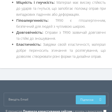
Міцність і гнучкість:
Матеріал має високу стійкість
до ударів та гнуться, що запобігає поломці оправ при
випадкових падіннях або деформаціях.
Гіпоалергенність:
TR90 є гіпоалергенним,
безпечний для людей з чутливою шкірою.
Довговічність:
Оправи з TR90 зазвичай довговічні
та стійкі до зношування.
Еластичність:
Завдяки своїй еластичності, матеріал
добре переносить згинання та розтягування, що
дозволяє створювати різні форми та дизайни оправ.
Підписка
Я прочитав
Правила користування сайтом
і згоден з вимогами