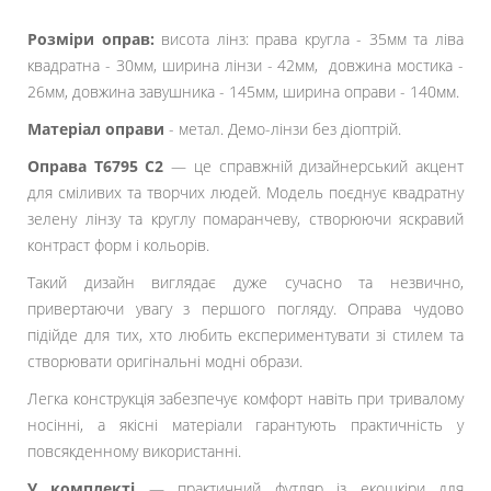
Розміри оправ:
висота лінз: права кругла - 35мм та ліва
квадратна - 30мм, ширина лінзи - 42мм, довжина мостика -
26мм, довжина завушника - 145мм, ширина оправи - 140мм.
Матеріал оправи
- метал. Демо-лінзи без діоптрій.
Оправа T6795 C2
— це справжній дизайнерський акцент
для сміливих та творчих людей. Модель поєднує квадратну
зелену лінзу та круглу помаранчеву, створюючи яскравий
контраст форм і кольорів.
Такий дизайн виглядає дуже сучасно та незвично,
привертаючи увагу з першого погляду. Оправа чудово
підійде для тих, хто любить експериментувати зі стилем та
створювати оригінальні модні образи.
Легка конструкція забезпечує комфорт навіть при тривалому
носінні, а якісні матеріали гарантують практичність у
повсякденному використанні.
У комплекті
— практичний футляр із екошкіри для