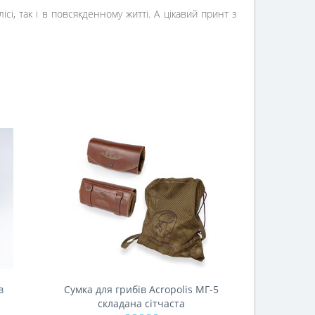
і, так і в повсякденному житті. А цікавий принт з
в
Сумка для грибів Acropolis МГ-5
Рюкзак гри
складана сітчаста
з 2 пл