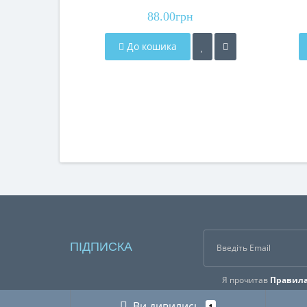
88.00грн
До кошика
ПІДПИСКА
Я прочитав
Правила
Ви дивились