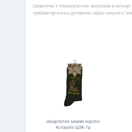
Шкарпетки з гіпоалергенних матеріалів в кольорі 
грибами органічно доповнить образ сильного і впе
Шкарпетки зимові короткі
Acropolis ШЗК-1р