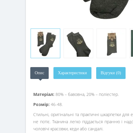
Опис
Характеристики
Відгуки (0)
Матеріал:
80% – бавовна, 20% – поліестер.
Розмір:
46-48.
Стильні, оригінальні та практичні шкарпетки для 
не потіє. Тканина легко піддається пранню і на
чоловічі красовки, кеди або сандалі.