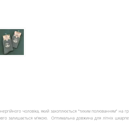
енергійного чоловіка, який захоплюється "тихим полюванням" на гр
довго залишається м'якою. Оптимальна довжина для літніх шкарп