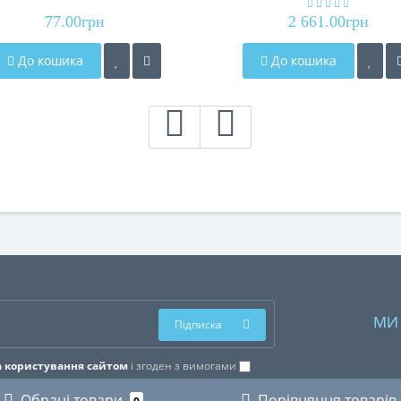
77.00грн
2 661.00грн
До кошика
До кошика
МИ
Підписка
 користування сайтом
і згоден з вимогами
Обрані товари
Порівняння товарів