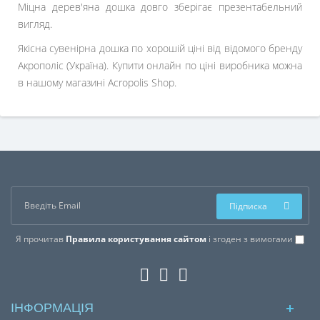
Міцна дерев'яна дошка довго зберігає презентабельний
вигляд.
Якісна сувенірна дошка по хорошій ціні від відомого бренду
Акрополіс (Україна). Купити онлайн по ціні виробника можна
в нашому магазині Acropolis Shop.
Підписка
Я прочитав
Правила користування сайтом
і згоден з вимогами
ІНФОРМАЦІЯ