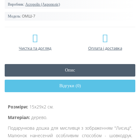
Виробник:
Acropolis (Акрополіс)
ОМШ-7
Модель:
Чистка та догляд
Оплата і доставка
Опис
Відгуки (0)
Розміри:
15х29х2 см.
Матеріал:
дерево.
Подарункова дошка для мисливця з зображенням "Лисиці".
Малюнок нанесений особливим способом - шовкодрук.