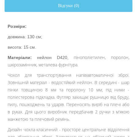
Відгуки (0)
Розміри:
довжина: 130 см;
висота: 15 см.
пінополіетилен, поролон,
Матеріали:
нейлон D420,
шкірозамінник, металева фурнітура.
Чохол для транспортування напівавтоматичної зброї.
Зовнішній матеріал - водостійкий нейлон. В середині - шар
пінки товщиною 8 мм та поролону 10 мм; під ними -
поліестерова підкладка. Футляр захищає рушницю від бруду,
пилу, пошкоджень та ударів. Переносять виріб на плечі або
в руках. Для цього виробник передбачив 2 ручки з м'якою
манжетою та плечовий ремінь.
Дизайн чохла класичний - просторе центральне відділення
для зберігання зброї. Закривається на об'ємний замок з