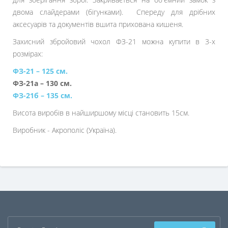
двома слайдерами (бігунками). Спереду для дрібних
аксесуарів та документів вшита прихована кишеня.
Захисний збройовий чохол ФЗ-21 можна купити в 3-х
розмірах:
ФЗ-21 – 125 см.
ФЗ-21а – 130 см.
ФЗ-21б – 135 см.
Висота виробів в найширшому місці становить 15см.
Виробник - Акрополіс (Україна).