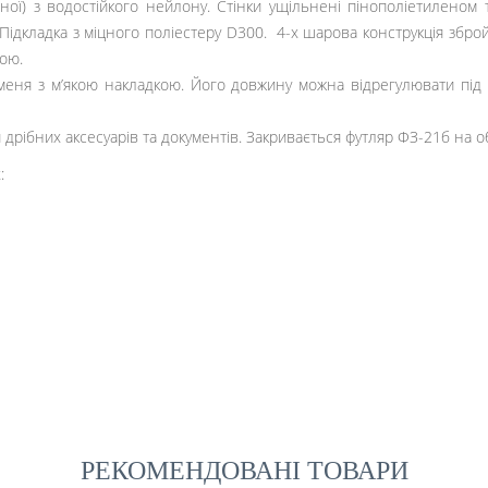
ичної) з водостійкого нейлону. Стінки ущільнені пінополіетилен
ідкладка з міцного поліестеру D300. 4-х шарова конструкція збр
ою.
еня з м’якою накладкою. Його довжину можна відрегулювати під с
дрібних аксесуарів та документів. Закривається футляр ФЗ-21б на об
:
РЕКОМЕНДОВАНІ ТОВАРИ