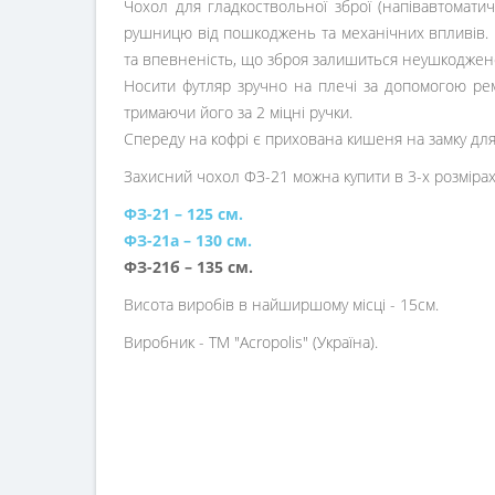
Чохол для гладкоствольної зброї (напівавтомат
рушницю від пошкоджень та механічних впливів. П
та впевненість, що зброя залишиться неушкоджен
Носити футляр зручно на плечі за допомогою рем
тримаючи його за 2 міцні ручки.
Спереду на кофрі є прихована кишеня на замку для 
Захисний чохол ФЗ-21 можна купити в 3-х розмірах
ФЗ-21 – 125 см.
ФЗ-21а – 130 см.
ФЗ-21б – 135 см.
Висота виробів в найширшому місці - 15см.
Виробник - ТМ "Acropolis" (Україна).