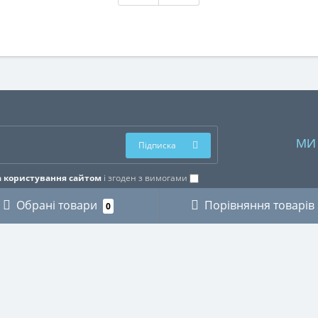
МИ
Підписка
 користування сайтом
і згоден з вимогами
Обрані товари
Порівняння товарів
0
ОРІЇ
ОСОБИСТИЙ КАБІНЕТ
КИ
Особистий кабінет
ЗИКАНТІВ
Історія замовлень