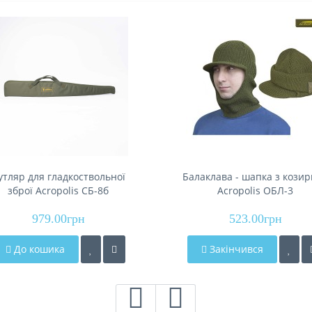
утляр для гладкоствольної
Балаклава - шапка з кози
зброї Acropolis СБ-8б
Acropolis ОБЛ-3
979.00грн
523.00грн
До кошика
Закінчився