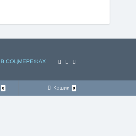
 В СОЦМЕРЕЖАХ
Кошик
0
0
НАШІ КОНТАКТИ
Пункт видачі інтернет-замовлень м. Львів
+38 (066) 218-78-87 рибалка