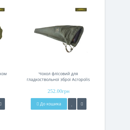
рком
Чохол флісовий для
Футляр дл
гладкоствольної зброї Acropolis
В-
ЧДЗ-5/130
252.00грн
До кошика
До 