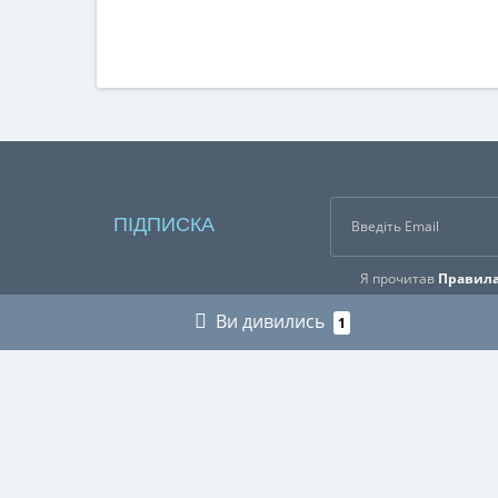
ПІДПИСКА
Я прочитав
Правила
Ви дивились
1
ІНФОРМАЦІЯ
КАТЕГ
Про нас
ГРИБНИ
Оплата і доставка
ДЛЯ МУ