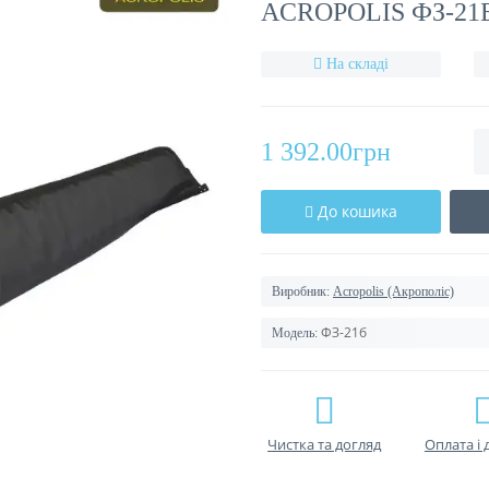
ACROPOLIS ФЗ-21
На складі
1 392.00грн
До кошика
Виробник:
Acropolis (Акрополіс)
ФЗ-21б
Модель:
Чистка та догляд
Оплата і 