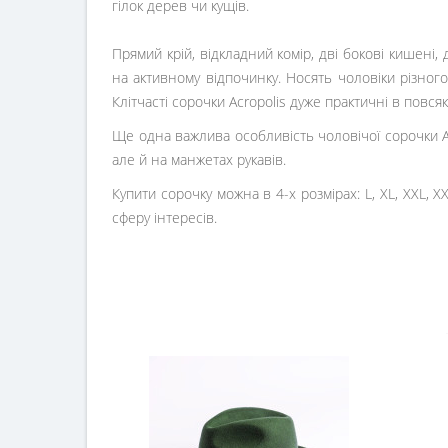
гілок дерев чи кущів.
Прямий крій, відкладний комір, дві бокові кишен
на активному відпочинку. Носять чоловіки різного
Клітчасті сорочки Acropolis дуже практичні в повс
Ще одна важлива особливість чоловічої сорочки Ак
але й на манжетах рукавів.
Купити сорочку можна в 4-х розмірах:
L, XL, XXL, X
сферу інтересів.