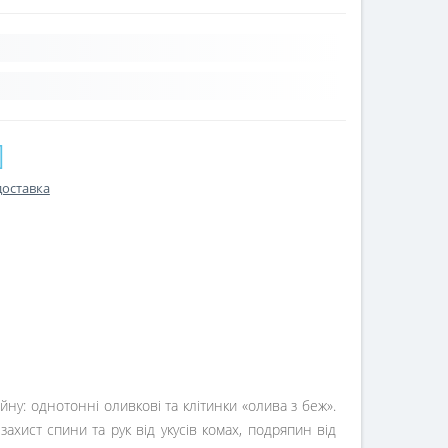
доставка
ну: однотонні оливкові та клітинки «олива з беж».
хист спини та рук від укусів комах, подряпин від