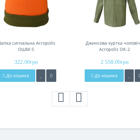
апка сигнальна Acropolis
Джинсова куртка чолові
ОШМ-5
Acropolis ОК-2
322.00грн
2 558.00грн
До кошика
До кошика