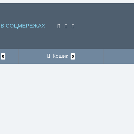
 В СОЦМЕРЕЖАХ
Кошик
0
0
НАШІ КОНТАКТИ
Пункт видачі інтернет-замовлень м. Львів
+38 (066) 218-78-87 рибалка
+38 (096) 883-75-11 мисливство
+38 (066) 718-73-21 футляри для
окулярів
+38 (066) 218-78-87 сумки для