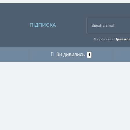
ПІДПИСКА
Я прочитав
Правила
Ви дивились
1
ІНФОРМАЦІЯ
КАТЕГ
Про нас
ГРИБНИ
Оплата і доставка
ДЛЯ МУ
Контакти
ДЛЯ ТЕ
Buy abroad / Купити за кордоном
МІЛІТАР
Правила користування сайтом
МИСЛИ
Публічна оферта
ПІКНІК