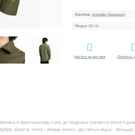
Виробник:
Acropolis (Акрополіс)
ОС-4х
Модель:
Чистка та догляд
Оплата і 
конана в оригінальному стилі, де поєднано елементи різного дизай
ре зберігає тепло і вбирає вологу. Достатньо міцна - збільшує за