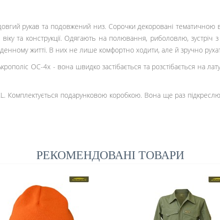
і, довгий рукав та подовжений низ. Сорочки декоровані тематично
 віку та конструкції. Одягають на полювання, риболовлю, зустріч з
якденному житті. В них не лише комфортно ходити, але й зручно руха
рополіс ОС-4х - вона швидко застібається та розстібається на лат
XL.
Комплектується подарунковою коробкою. Вона ще раз підкреслю
РЕКОМЕНДОВАНІ ТОВАРИ