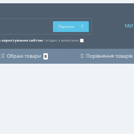
МИ
Підписка
 користування сайтом
і згоден з вимогами
Обрані товари
Порівняння товарів
0
ОРІЇ
ОСОБИСТИЙ КАБІНЕТ
КИ
Особистий кабінет
ЗИКАНТІВ
Історія замовлень
ХНІКИ
Мої закладки
І
Розсилка новин
ВСТВО