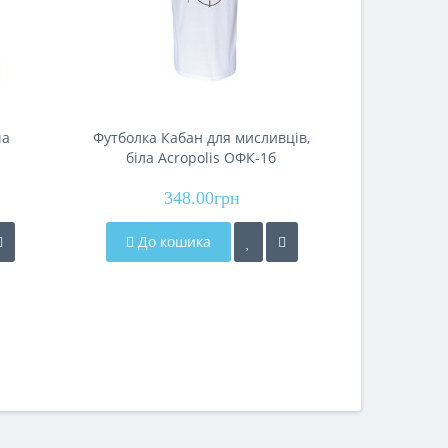
ча
Футболка Кабан для мисливців,
Джинси
біла Acropolis ОФК-1б
рибало
348.00грн
2
До кошика
До 