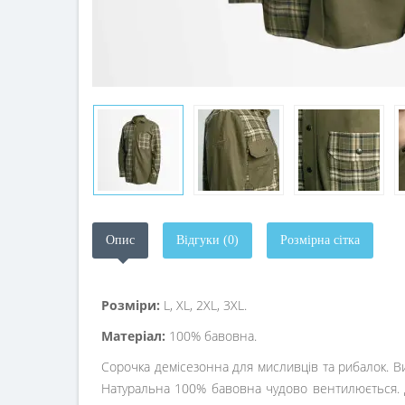
Опис
Відгуки (0)
Розмірна сітка
Розміри:
L, XL, 2XL, 3XL.
Матеріал:
100% бавовна.
Сорочка демісезонна для мисливців та рибалок. Ви
Натуральна 100% бавовна чудово вентилюється. Доб