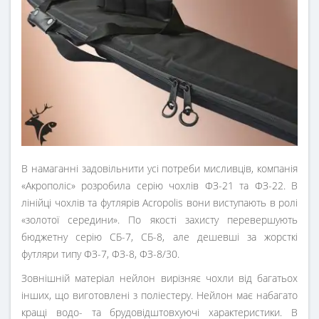
В намаганні задовільнити усі потреби мисливців, компанія
«Акрополіс» розробила серію чохлів ФЗ-21 та ФЗ-22. В
лінійці чохлів та футлярів Acropolis вони виступають в ролі
«золотої середини». По якості захисту перевершують
бюджетну серію СБ-7, СБ-8, але дешевші за жорсткі
футляри типу ФЗ-7, ФЗ-8, ФЗ-8/30.
Зовнішній матеріал нейлон вирізняє чохли від багатьох
інших, що виготовлені з поліестеру. Нейлон має набагато
кращі водо- та брудовідштовхуючі характеристики. В