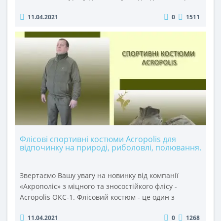
ОК-2; джинси в кольорі хакі ОДМ-2; костюм
11.04.2021
0
1511
ОКД-1; комбінезон КОМ-1.Нові моделі пошиті з
міцної натуральної тканини (100% бавовни)
спеціального плетення ниток, яка не ..
Флісові спортивні костюми Acropolis для
відпочинку на природі, риболовлі, полювання.
Звертаємо Вашу увагу на новинку від компанії
«Акрополіс» з міцного та зносостійкого флісу -
Acropolis ОКС-1. Флісовий костюм - це один з
найзручніших варіантів одягу для активного
11.04.2021
0
1268
дозвілля та заняття спортом на свіжому повітрі в