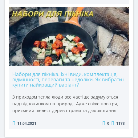
міжсезонні. Коли на вулиці вже нема морозу, але ще
прохолодно, оманливе сонце та поривистий вітер
можуть непомітно нашкодити здоров’ю чоловіка. Як
наслідок, простуда. &nbs..
Набори для пікніка. Їхні види, комплектація,
відмінності, переваги та недоліки. Як вибрати і
купити найкращий варіант?
З приходом тепла люди все частіше задумуються
над відпочинком на природі. Адже свіже повітря,
приємний шелест дерев і трави та дзюркотання
гірських річок чи легке погойдування води на
11.04.2021
0
1178
ставках і озерах в сонячні дні, найкраще піднімає
настрій та заряджає життєвою силою і позитивом. А
ще, якщо ви зібралися великою дружньою