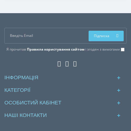
компанією, то час хочеться провести весело і з
комфортом. Як швидко організув..
Підписка
Я прочитав
Правила користування сайтом
і згоден з вимогами
ІНФОРМАЦІЯ
КАТЕГОРІЇ
ОСОБИСТИЙ КАБІНЕТ
НАШІ КОНТАКТИ