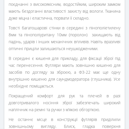
поєднанні з високоякісним, водостійким, широким замком
мають бездоганні властивості захисту від вологи. Тканина
дуже міцна і еластична, порвати її складно.
Товсті багатошарові стінки в середині з пінополіетилену
8мм та пінополіуритану 10мм (поролон) захищають від
падінь, ударів і інших механічних впливів. Навіть вразливі
оптичні приціли залишаються неушкодженими.
В середині є кишеня для прикладу, для фіксації зброї під
час перенесення. Футляри мають зовнішню кишеню для
засобів по догляду за зброєю, а ФЗ-22 має ще одну
внутрішню кишеню для саундмодератора (глушника). Усе
необхідне поміщається.
Покращений комфорт для рук та плечей в разі
довготривалого носіння зброї забезпечать широкий
наплічник на ремні та ручки з м’якою обгорткою.
Не останнє місце в конструкції футлярів приділили
зовнішньому вигляду. Блиск, гладка поверхня