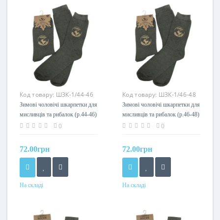
Код товару:
ШЗК-1/44-46
Код товару:
ШЗК-1/46-48
Зимові чоловічі шкарпетки для
Зимові чоловічі шкарпетки для
мисливців та рибалок (р.44-46)
мисливців та рибалок (р.46-48)
Acropolis
Acropolis
0
0
72.00грн
72.00грн
На складі
На складі