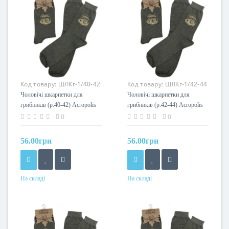
Код товару:
ШЛКг-1/40-42
Код товару:
ШЛКг-1/42-44
Чоловічі шкарпетки для
Чоловічі шкарпетки для
грибників (р.40-42) Acropolis
грибників (р.42-44) Acropolis
ШЛКг-1/40-42
ШЛКг-1/42-44
0
0
56.00грн
56.00грн
На складі
На складі