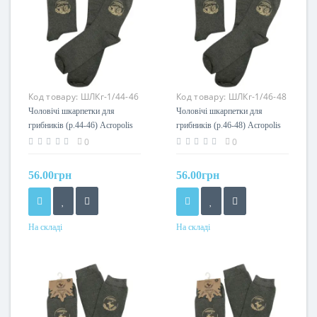
Код товару:
ШЛКг-1/44-46
Код товару:
ШЛКг-1/46-48
Чоловічі шкарпетки для
Чоловічі шкарпетки для
грибників (р.44-46) Acropolis
грибників (р.46-48) Acropolis
ШЛКг-1/44-46
ШЛКг-1/46-48
0
0
56.00грн
56.00грн
На складі
На складі