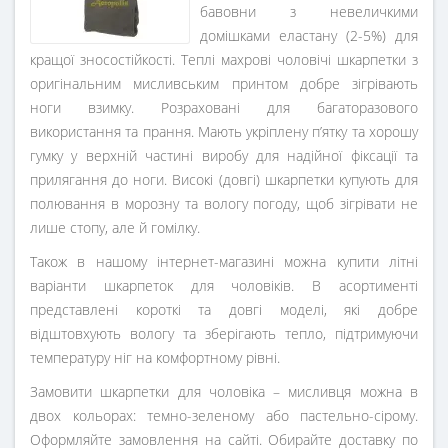
бавовни з невеличкими
домішками еластану (2-5%) для
кращої зносостійкості. Теплі махрові чоловічі шкарпетки з
оригінальним мисливським принтом добре зігрівають
ноги взимку. Розраховані для багаторазового
використання та прання. Мають укріплену п’ятку та хорошу
гумку у верхній частині виробу для надійної фіксації та
прилягання до ноги. Високі (довгі) шкарпетки купують для
полювання в морозну та вологу погоду, щоб зігрівати не
лише стопу, але й гомілку.
Також в нашому інтернет-магазині можна купити літні
варіанти шкарпеток для чоловіків. В асортименті
представлені короткі та довгі моделі, які добре
відштовхують вологу та зберігають тепло, підтримуючи
температуру ніг на комфортному рівні.
Замовити шкарпетки для чоловіка – мисливця можна в
двох кольорах: темно-зеленому або пастельно-сірому.
Оформляйте замовлення на сайті. Обирайте доставку по