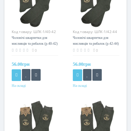
Код товару:
ШЛК-1/40-42
Код товару:
ШЛК-1/42-44
Чоловічі шкарпетки для
Чоловічі шкарпетки для
мисливців та рибалок (р.40-42)
мисливців та рибалок (р.42-44)
Acropolis
Acropolis
0
0
56.00грн
56.00грн
На складі
На складі