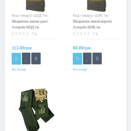
Код товару:
ШЗД-1м
Код товару:
ШЗК-1м
Шкарпетки зимові довгі
Шкарпетки зимові короткі
Acropolis ШЗД-1м
Acropolis ШЗК-1м
0
0
113.00грн
88.00грн
На складі
На складі