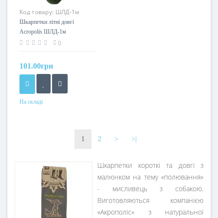
Код товару:
ШЛД-1м
Шкарпетки літні довгі
Acropolis ШЛД-1м
0
101.00грн
На складі
1
2
>
>|
Шкарпетки короткі та довгі з
малюнком на тему «полювання»
- мисливець з собакою.
Виготовляються компанією
«Акрополіс» з натуральної