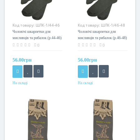
Код товару:
ШЛК-1/44-46
Код товару:
ШЛК-1/46-48
Чоловічі шкарпетки для
Чоловічі шкарпетки для
мисливців та рибалок (р.44-46)
мисливців та рибалок (р.46-48)
Acropolis
Acropolis
0
0
56.00грн
56.00грн
На складі
На складі